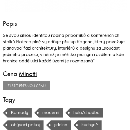
Popis
Se svou silnou identitou rodina příborníků a konferenčních
stolků Boteco plně vyjadřuje přístup Kogana, který považuje
plánovací fázi architektury, interiérů a designu za „součást
jediného procesu, v němž je měřítko jediným rozdílem a kde
hranice oddělující každé území je rozmazaná“.
Cena
Minotti
ZJISTIT PŘESNOU CENU
Tagy
Komody
moderní
hala/chodba
obývací pokoj
jídelna
kuchyně