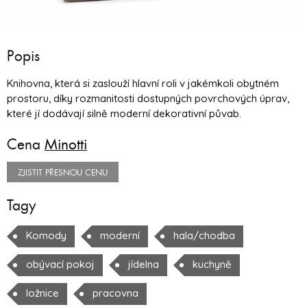
Popis
Knihovna, která si zaslouží hlavní roli v jakémkoli obytném
prostoru, díky rozmanitosti dostupných povrchových úprav,
které jí dodávají silně moderní dekorativní půvab.
Cena
Minotti
ZJISTIT PŘESNOU CENU
Tagy
Komody
moderní
hala/chodba
obývací pokoj
jídelna
kuchyně
ložnice
pracovna