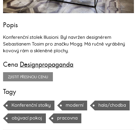
Popis
Konferenční stolek Illusioni. Byl navržen designérem
Sebastianem Tosim pro značku Mogg. Má ručně vyráběný
kovový rám a skleněné plochy.
Cena
Designpropaganda
ZJISTIT PŘESNOU CENU
Tagy
Konferenční stolky
moderní
hala/chodba
obývací pokoj
pracovna