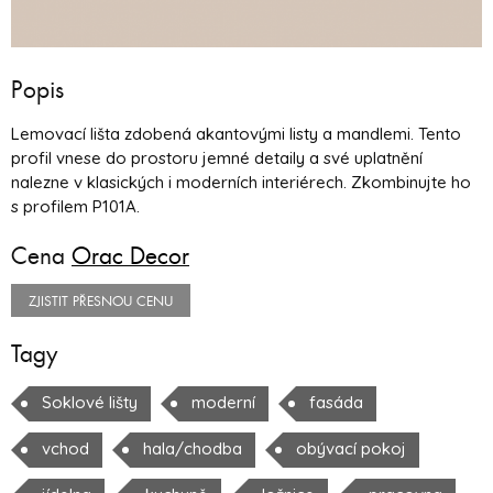
Popis
Lemovací lišta zdobená akantovými listy a mandlemi. Tento
profil vnese do prostoru jemné detaily a své uplatnění
nalezne v klasických i moderních interiérech. Zkombinujte ho
s profilem P101A.
Cena
Orac Decor
ZJISTIT PŘESNOU CENU
Tagy
Soklové lišty
moderní
fasáda
vchod
hala/chodba
obývací pokoj