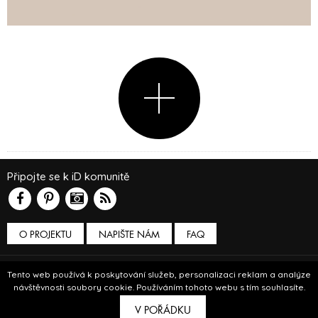
Připojte se k iD komunitě
O PROJEKTU
NAPIŠTE NÁM
FAQ
Podmínky používání
Tento web používá k poskytování služeb, personalizaci reklam a analýze
návštěvnosti soubory cookie. Používáním tohoto webu s tím souhlasíte.
© Insidecor 2013-2019.
V POŘÁDKU
ve spolupráci s
Bioport
a
Breezy