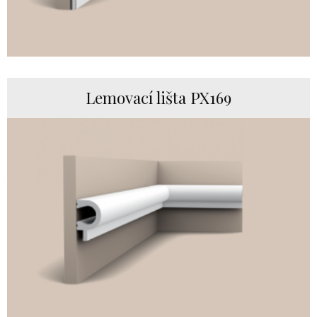
Lemovací lišta PX169