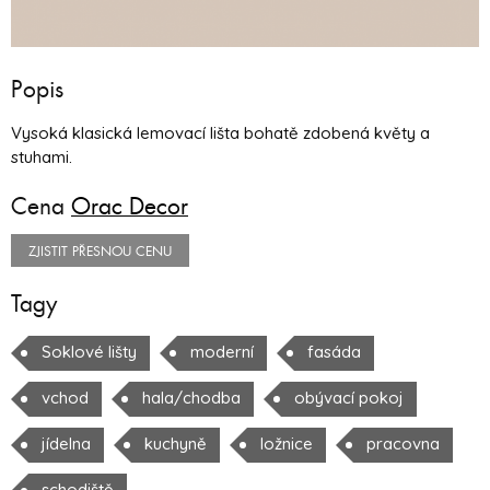
Popis
Vysoká klasická lemovací lišta bohatě zdobená květy a
stuhami.
Cena
Orac Decor
ZJISTIT PŘESNOU CENU
Tagy
Soklové lišty
moderní
fasáda
vchod
hala/chodba
obývací pokoj
jídelna
kuchyně
ložnice
pracovna
schodiště