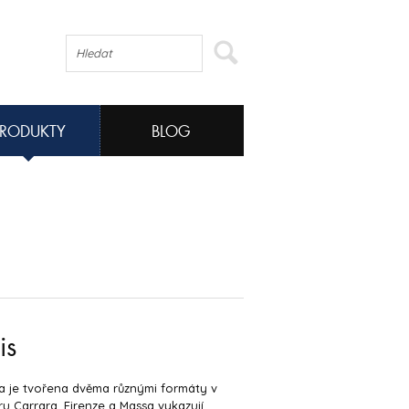
PRODUKTY
BLOG
is
a je tvořena dvěma různými formáty v
 Carrara. Firenze a Massa vykazují