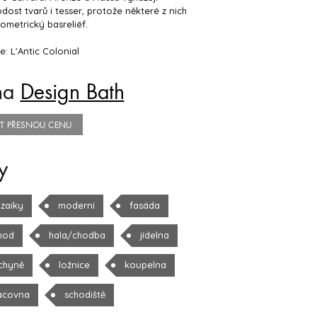
dost tvarů i tesser, protože některé z nich
ometrický basreliéf.
: L'Antic Colonial
na
Design Bath
TIT PŘESNOU CENU
y
zaiky
moderní
fasáda
hod
hala/chodba
jídelna
chyně
ložnice
koupelna
acovna
schodiště