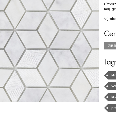
různoro
mají ge
Výrobce
Ce
ZJIS
Tag
Mo
vc
ku
pr