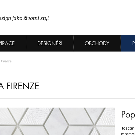
sign jako životní styl
PIRACE
DESIGNÉŘI
OBCHODY
Firenze
 FIRENZE
Pop
Toscan
mramoru