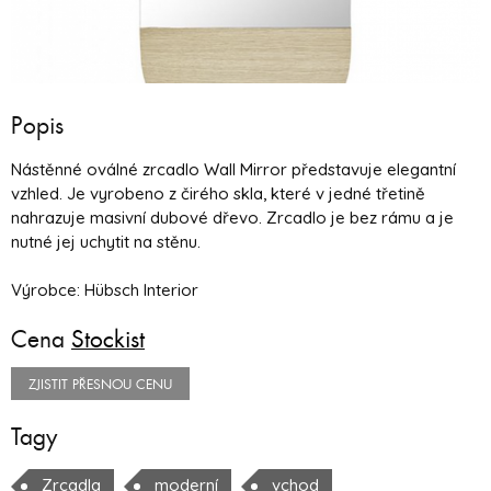
Popis
Nástěnné oválné zrcadlo Wall Mirror představuje elegantní
vzhled. Je vyrobeno z čirého skla, které v jedné třetině
nahrazuje masivní dubové dřevo. Zrcadlo je bez rámu a je
nutné jej uchytit na stěnu.
Výrobce: Hübsch Interior
Cena
Stockist
ZJISTIT PŘESNOU CENU
Tagy
Zrcadla
moderní
vchod