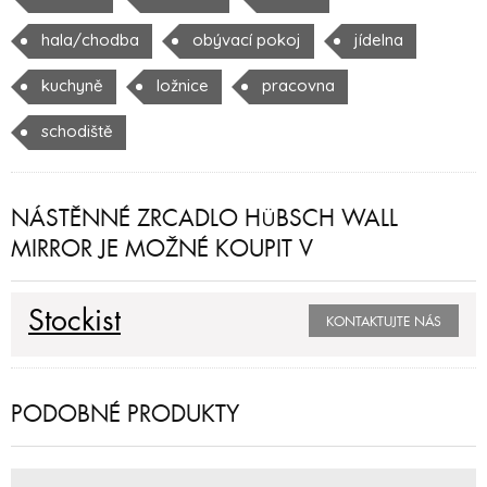
hala/chodba
obývací pokoj
jídelna
kuchyně
ložnice
pracovna
schodiště
NÁSTĚNNÉ ZRCADLO HÜBSCH WALL
MIRROR JE MOŽNÉ KOUPIT V
Stockist
KONTAKTUJTE NÁS
PODOBNÉ PRODUKTY