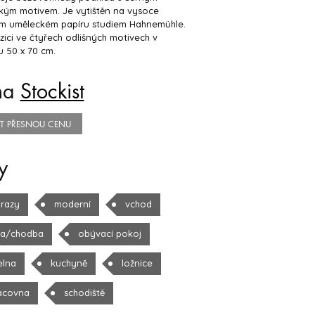
kým motivem. Je vytištěn na vysoce
ním uměleckém papíru studiem Hahnemühle.
zici ve čtyřech odlišných motivech v
 50 x 70 cm.
na
Stockist
TIT PŘESNOU CENU
y
razy
moderní
vchod
la/chodba
obývací pokoj
elna
kuchyně
ložnice
acovna
schodiště