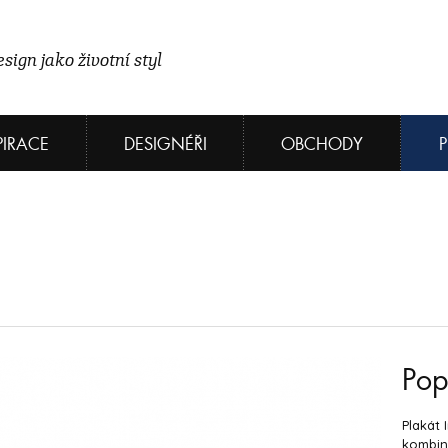
sign jako životní styl
PIRACE
DESIGNÉŘI
OBCHODY
Pop
Plakát 
kombin