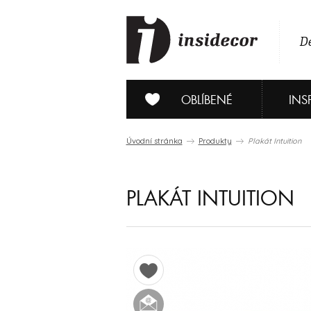
De
OBLÍBENÉ
INS
Úvodní stránka
Produkty
Plakát Intuition
PLAKÁT INTUITION