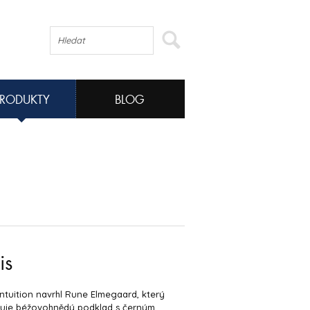
PRODUKTY
BLOG
is
Intuition navrhl Rune Elmegaard, který
uje béžovohnědý podklad s černým