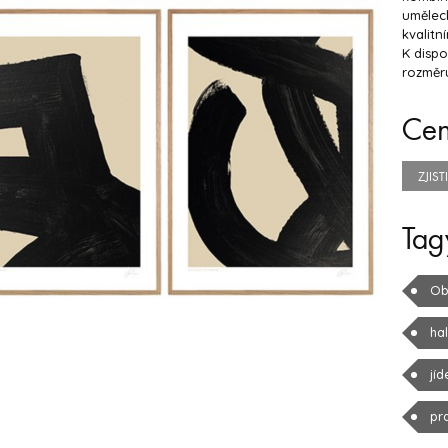
umělec
kvalit
K dispo
rozměru
Ce
ZJIS
Tag
Ob
ha
jíd
pr