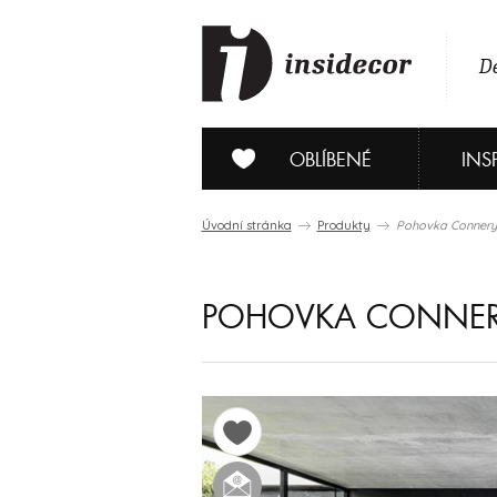
De
OBLÍBENÉ
INS
Úvodní stránka
Produkty
Pohovka Connery
POHOVKA CONNE