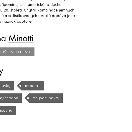
 připomínajícími amerického ducha
y 20. století. Chytrá kombinace jemných
lů a sofistikovaných detailů dodává jeho
u náznak couture.
na
Minotti
TIT PŘESNOU CENU
y
hovky
moderní
la/chodba
obývací pokoj
acovna