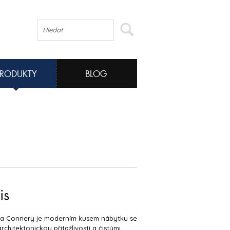
PRODUKTY
BLOG
is
a Connery je moderním kusem nábytku se
architektonickou přitažlivostí a čistými