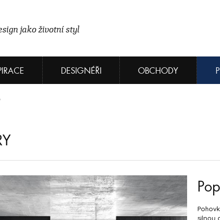
sign jako životní styl
PIRACE
DESIGNÉŘI
OBCHODY
RY
Pop
Pohovk
silnou 