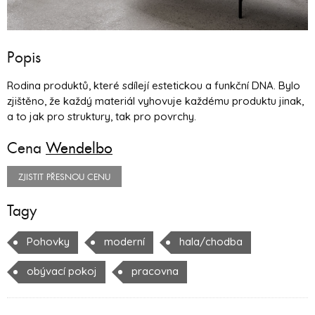
Popis
Rodina produktů, které sdílejí estetickou a funkční DNA. Bylo
zjištěno, že každý materiál vyhovuje každému produktu jinak,
a to jak pro struktury, tak pro povrchy.
Cena
Wendelbo
ZJISTIT PŘESNOU CENU
Tagy
Pohovky
moderní
hala/chodba
obývací pokoj
pracovna