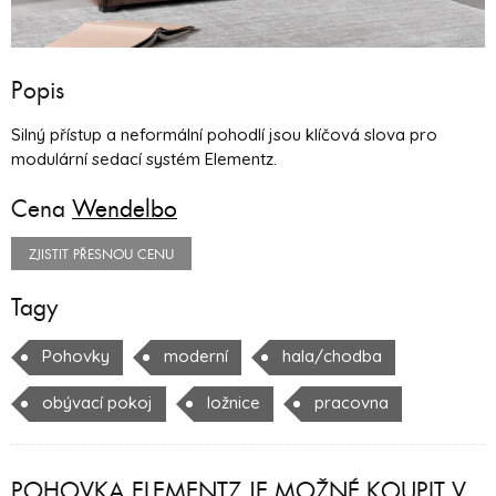
Popis
Silný přístup a neformální pohodlí jsou klíčová slova pro
modulární sedací systém Elementz.
Cena
Wendelbo
ZJISTIT PŘESNOU CENU
Tagy
Pohovky
moderní
hala/chodba
obývací pokoj
ložnice
pracovna
POHOVKA ELEMENTZ JE MOŽNÉ KOUPIT V