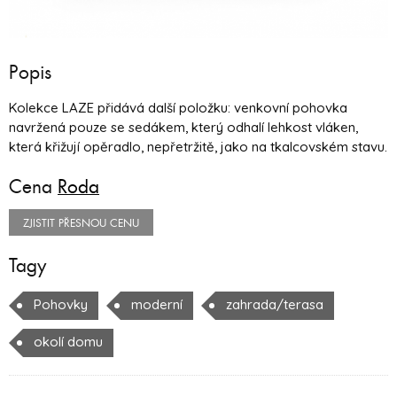
Popis
Kolekce LAZE přidává další položku: venkovní pohovka
navržená pouze se sedákem, který odhalí lehkost vláken,
která křižují opěradlo, nepřetržitě, jako na tkalcovském stavu.
Cena
Roda
ZJISTIT PŘESNOU CENU
Tagy
Pohovky
moderní
zahrada/terasa
okolí domu