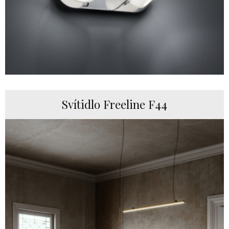
Svítidlo Freeline F44