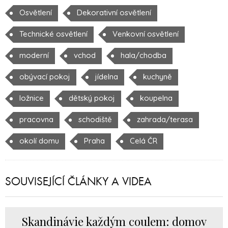
Osvětlení
Dekorativní osvětlení
Technické osvětlení
Venkovní osvětlení
moderní
vchod
hala/chodba
obývací pokoj
jídelna
kuchyně
ložnice
dětský pokoj
koupelna
pracovna
schodiště
zahrada/terasa
okolí domu
Praha
Celá ČR
SOUVISEJÍCÍ ČLÁNKY A VIDEA
Skandinávie každým coulem: domov