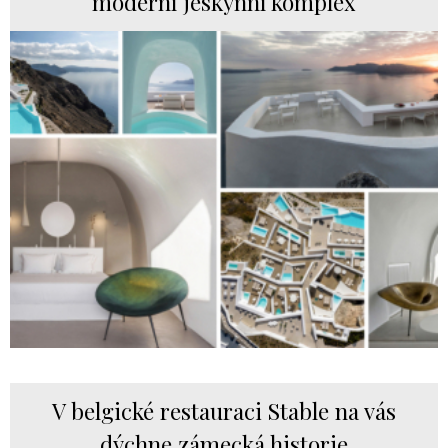
moderní jeskynní komplex
V belgické restauraci Stable na vás
dýchne zámecká historie