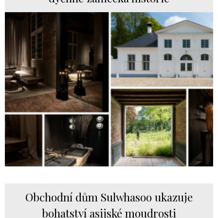
Obchodní dům Sulwhasoo ukazuje
bohatství asijské moudrosti