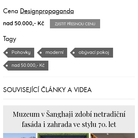
Cena
Designpropaganda
nad 50.000,- Kč
ZJISTIT PŘESNOU CENU
Tagy
Pohovky
moderní
obývací pokoj
nad 50.000,- Kč
SOUVISEJÍCÍ ČLÁNKY A VIDEA
Muzeum v Šanghaji zdobí netradiční
fasáda i zahrada ve stylu 70. let