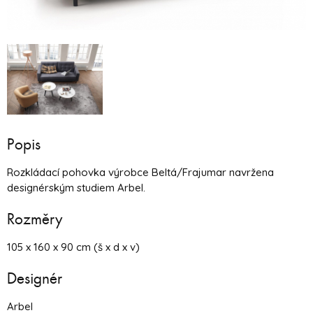
Popis
Rozkládací pohovka výrobce Beltá/Frajumar navržena
designérským studiem Arbel.
Rozměry
105 x 160 x 90 cm (š x d x v)
Designér
Arbel