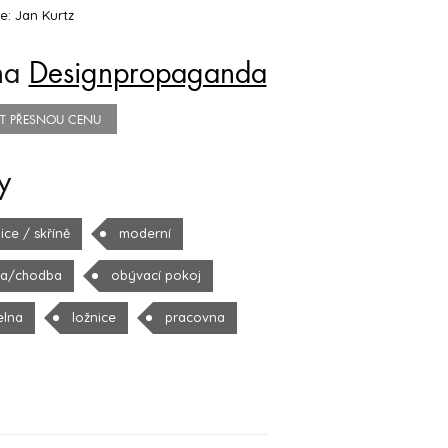
e: Jan Kurtz
na
Designpropaganda
TIT PŘESNOU CENU
y
ice / skříně
moderní
la/chodba
obývací pokoj
elna
ložnice
pracovna