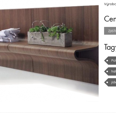
Výrobc
Ce
ZJIS
Tag
Pol
ha
jíd