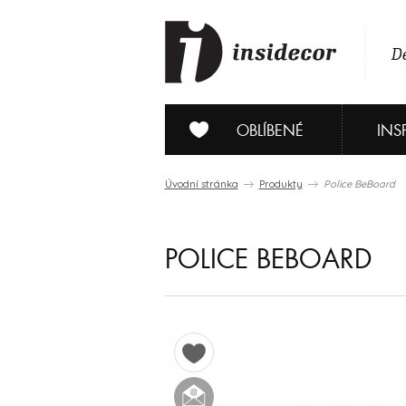
De
OBLÍBENÉ
INS
Úvodní stránka
Produkty
Police BeBoard
POLICE BEBOARD