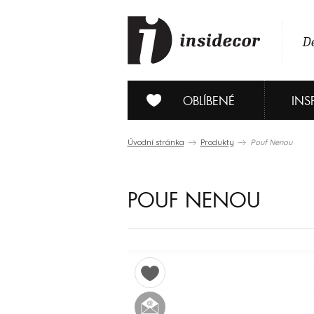
De
OBLÍBENÉ
INS
Úvodní stránka
Produkty
Pouf Nenou
POUF NENOU