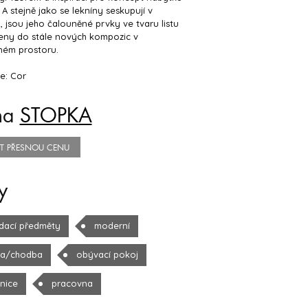
A stejně jako se lekníny seskupují v
, jsou jeho čalouněné prvky ve tvaru listu
eny do stále nových kompozic v
ném prostoru.
e: Cor
na
STOPKA
TIT PŘESNOU CENU
y
dací předměty
moderní
la/chodba
obývací pokoj
žnice
pracovna