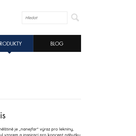
PRODUKTY
BLOG
is
ělštině je „nanejfar“ výraz pro lekníny,
yl vzorem a inspirací pro koncept nábytku