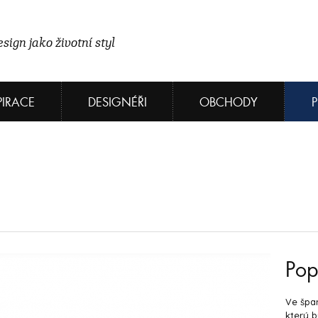
sign jako životní styl
PIRACE
DESIGNÉŘI
OBCHODY
Pop
Ve špan
který b