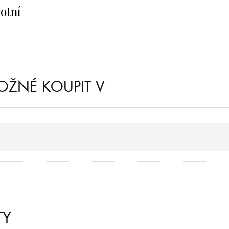
votní
OŽNÉ KOUPIT V
TY