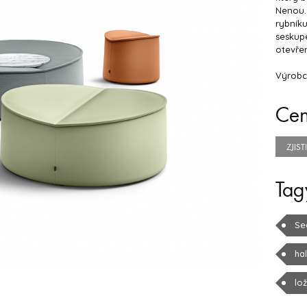
Nenou. 
rybníku
seskup
otevře
Výrobc
Ce
ZJIS
Tag
Se
ha
lo