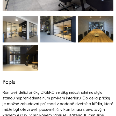
Popis
Rámové dělící příčky DIGERO se díky industriálnímu stylu
stanou nepřehlédnutelným prvkem interiéru. Do dělící příčky
je možné zabudovat průchod v podobě dveřního křídla, které
může být otevíravé, posuvné, či v kombinaci s pivotovým
křídlem AXON. V hliníkovém rámu je usazeno 10 mm silné