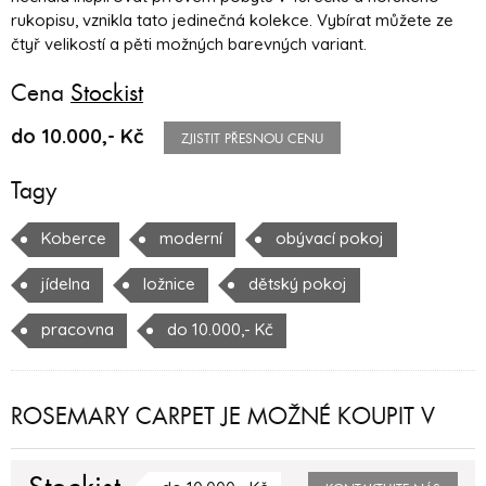
rukopisu, vznikla tato jedinečná kolekce. Vybírat můžete ze
čtyř velikostí a pěti možných barevných variant.
Cena
Stockist
do 10.000,- Kč
ZJISTIT PŘESNOU CENU
Tagy
Koberce
moderní
obývací pokoj
jídelna
ložnice
dětský pokoj
pracovna
do 10.000,- Kč
ROSEMARY CARPET JE MOŽNÉ KOUPIT V