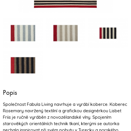
Popis
Společnost Fabula Living navrhuje a vyrábí koberce. Koberec
Rosemary navržený textilní a grafickou designérkou Lisbet
Friis je ručně vyráběn z novozélandské vlny. Spojením
starověkých orientálních technik tkaní, kterými se autorka
nechala inspirovat při svém pobytu v Turecku a norského