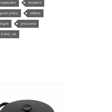
nceptuální
moderní
ývací pokoj
jídelna
chyně
pracovna
 5.000,- Kč