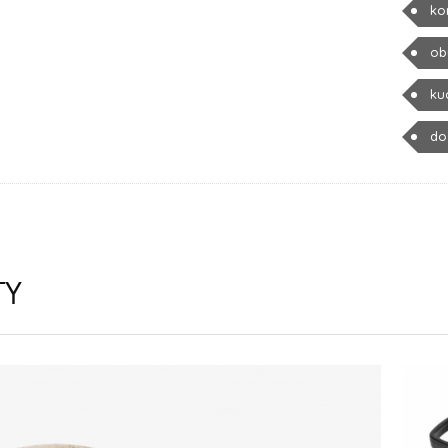
ko
ob
ku
do
TY