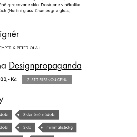
čně zpracované sklo. Dostupné v několika
ách (Martini glass, Champagne glass,
.
ignér
EMPER & PETER OLAH
na
Designpropaganda
00,- Kč
ZJISTIT PŘESNOU CENU
y
dobí
Skleněné nádobí
dobí
Sklo
minimalistický