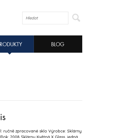
PRODUKTY
BLOG
is
l: ručně zpracované sklo Výrobce: Sklárny
Rok: 2008 Sklárny Květná X Glass, jedná