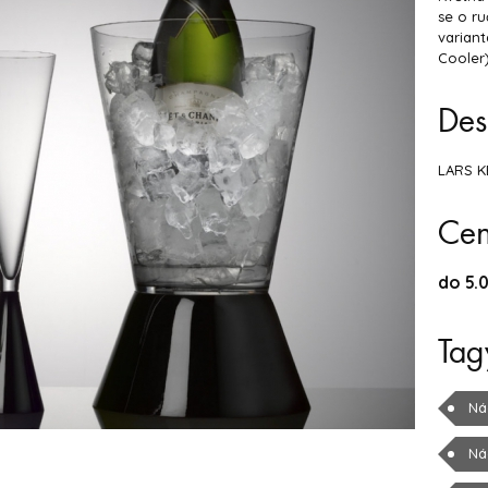
se o ru
variant
Cooler)
Des
LARS K
Ce
do 5.0
Tag
Ná
Ná