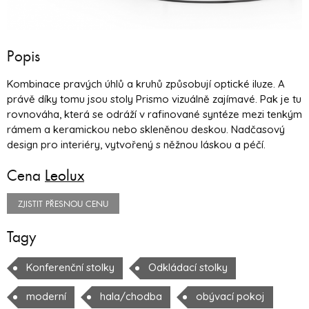
Popis
Kombinace pravých úhlů a kruhů způsobují optické iluze. A
právě díky tomu jsou stoly Prismo vizuálně zajímavé. Pak je tu
rovnováha, která se odráží v rafinované syntéze mezi tenkým
rámem a keramickou nebo skleněnou deskou. Nadčasový
design pro interiéry, vytvořený s něžnou láskou a péčí.
Cena
Leolux
ZJISTIT PŘESNOU CENU
Tagy
Konferenční stolky
Odkládací stolky
moderní
hala/chodba
obývací pokoj