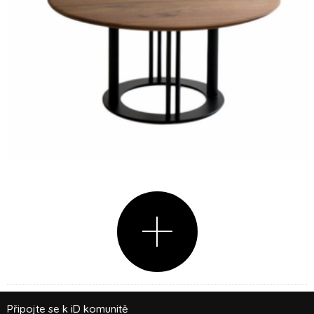
Připojte se k iD komunitě