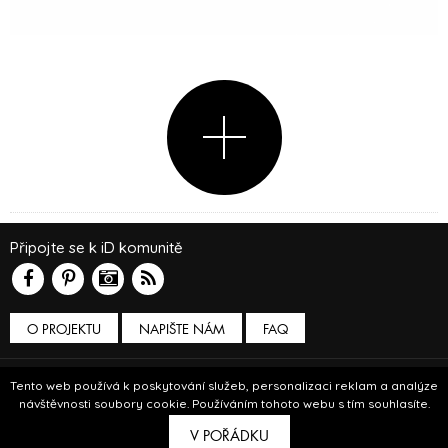
Připojte se k iD komunitě
O PROJEKTU
NAPIŠTE NÁM
FAQ
Podmínky používání
Tento web používá k poskytování služeb, personalizaci reklam a analýze
návštěvnosti soubory cookie. Používáním tohoto webu s tím souhlasíte.
© Insidecor 2013-2019.
V POŘÁDKU
ve spolupráci s
Bioport
a
Breezy