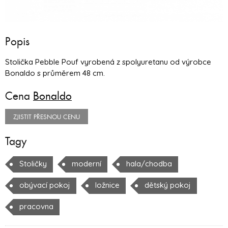
Popis
Stolička Pebble Pouf vyrobená z spolyuretanu od výrobce
Bonaldo s průměrem 48 cm.
Cena
Bonaldo
ZJISTIT PŘESNOU CENU
Tagy
Stoličky
moderní
hala/chodba
obývací pokoj
ložnice
dětský pokoj
pracovna