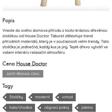
Popis
Vneste do svého domova přírodu s touto krásnou dřevěnou
stoličkou od House Doctor. Taburet ztělesňuje trend
přírodních materiálů, který je v současnosti velmi trendy. Tato
stolička je jedinečná, každý kus je jiný. Teplé dřevo vytváří ve
vašem interiéru relaxační atmosféru.
Cena
House Doctor
ZJISTIT PŘESNOU CENU
Tagy
Stoličky
moderní
vchod
hala/chodba
obývací pokoj
jídelna