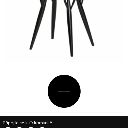
Připojte se k iD komunitě