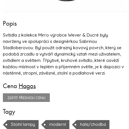
Popis
Svítidla z kolekce Mirro výrobce Wever & Ducré byly
navrženy ve spolupráci s designérkou Sabrinou
Stadloberovou. Byl použit odrazný kovový povrch, který se
podobá zrcadlu a vytváří dynamický vztah mezi uživatelem,
svítidlem a světlem. Třpytivé, kruhové svítidlo, které osvěží
každou místnost v teplém a příjemném světle, je k dispozici v
nástěnné, stropní, závěsné, stolní a podlahové verzi.
Cena
Hagos
ZJISTIT PŘESNOU CENU
Tagy
Stolní lampy
moderní
hala/chodba