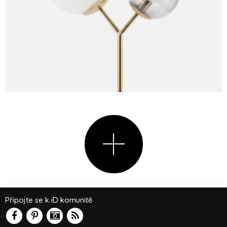
Připojte se k iD komunitě