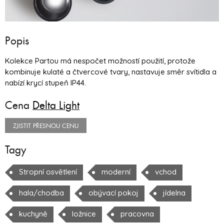
Popis
Kolekce Partou má nespočet možností použití, protože
kombinuje kulaté a čtvercové tvary, nastavuje směr svítidla a
nabízí krycí stupeň IP44.
Cena
Delta Light
ZJISTIT PŘESNOU CENU
Tagy
Stropní osvětlení
moderní
vchod
hala/chodba
obývací pokoj
jídelna
kuchyně
ložnice
pracovna