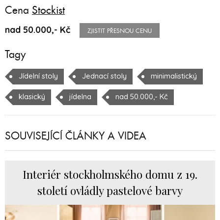
Cena
Stockist
nad 50.000,- Kč
ZJISTIT PŘESNOU CENU
Tagy
Jídelní stoly
Jednací stoly
minimalistický
klasický
jídelna
nad 50.000,- Kč
SOUVISEJÍCÍ ČLÁNKY A VIDEA
Interiér stockholmského domu z 19.
století ovládly pastelové barvy