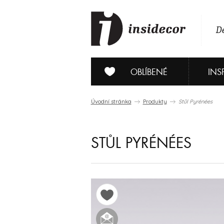
De
OBLÍBENÉ
INS
Úvodní stránka
Produkty
Stůl Pyrénées
STŮL PYRÉNÉES