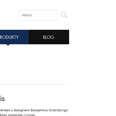
PRODUKTY
BLOG
is
yrénées s designem Benjamina Graindorga
žitím materiálu Corian.