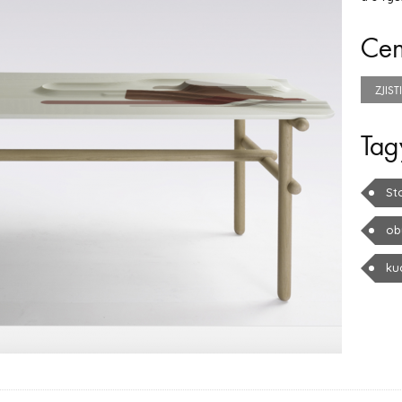
Ce
ZJIS
Tag
St
ob
ku