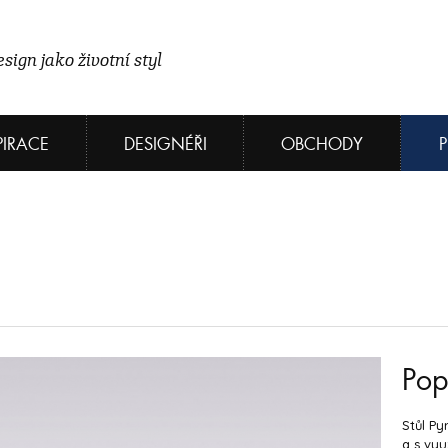
sign jako životní styl
PIRACE
DESIGNÉŘI
OBCHODY
Pop
Stůl P
a s vyu