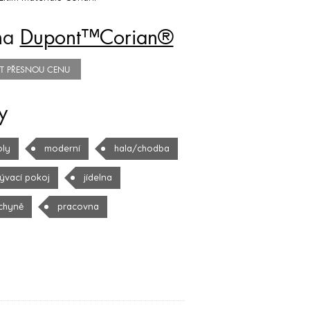
na
Dupont™Corian®
TIT PŘESNOU CENU
y
oly
moderní
hala/chodba
ývací pokoj
jídelna
chyně
pracovna