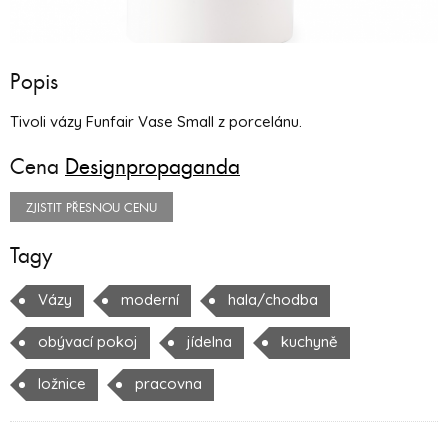
Popis
Tivoli vázy Funfair Vase Small z porcelánu.
Cena
Designpropaganda
ZJISTIT PŘESNOU CENU
Tagy
Vázy
moderní
hala/chodba
obývací pokoj
jídelna
kuchyně
ložnice
pracovna