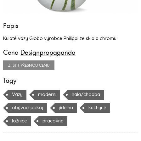
Popis
Kulaté vázy Globo výrobce Philippi ze skla a chromu.
Cena
Designpropaganda
ZJISTIT PŘESNOU CENU
Tagy
Vázy
moderní
hala/chodba
obývací pokoj
jídelna
kuchyně
ložnice
pracovna