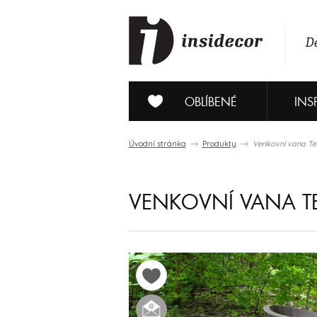
De
OBLÍBENÉ
INS
Úvodní stránka
Produkty
Venkovní vana T
VENKOVNÍ VANA 