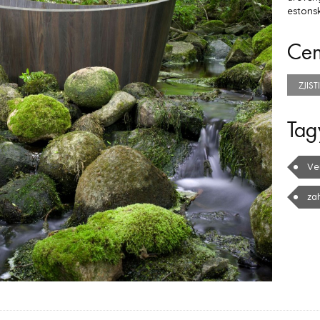
estons
Ce
ZJIS
Tag
Ve
za