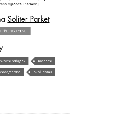
kého výrobce Thermory.
na
Soliter Parket
TIT PŘESNOU CENU
y
nkovní nábytek
moderní
hrada/terasa
okolí domu