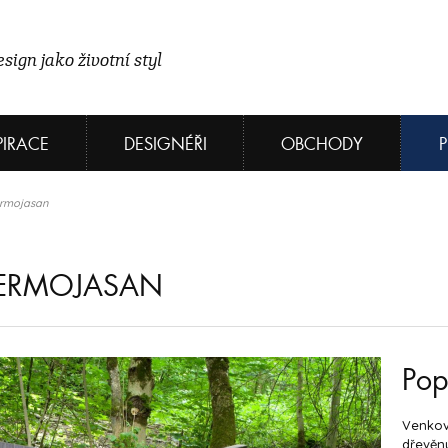
sign jako životní styl
PIRACE
DESIGNÉŘI
OBCHODY
ermojasan
TERMOJASAN
Pop
Venkov
dřevěn