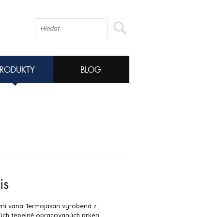
PRODUKTY
BLOG
is
ní vana Termojasan vyrobená z
ých tepelně opracovaných prken