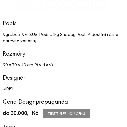
Popis
Výrobce: VERSUS. Podnožky Snoopy Pouf. K dostání různé
barevné varianty.
Rozměry
90 x 70 x 40 cm (š x d x v)
Designér
KiBiSi
Cena
Designpropaganda
do 30.000,- Kč
ZJISTIT PŘESNOU CENU