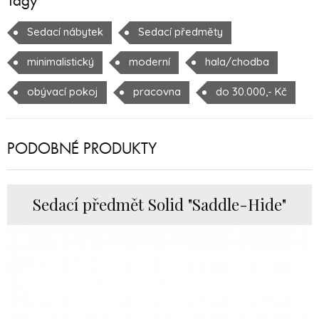
Tagy
Sedací nábytek
Sedací předměty
minimalistický
moderní
hala/chodba
obývací pokoj
pracovna
do 30.000,- Kč
PODOBNÉ PRODUKTY
Sedací předmět Solid "Saddle-Hide"