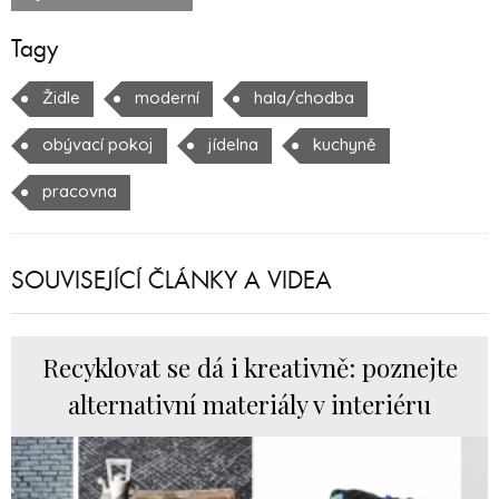
Tagy
Židle
moderní
hala/chodba
obývací pokoj
jídelna
kuchyně
pracovna
SOUVISEJÍCÍ ČLÁNKY A VIDEA
Recyklovat se dá i kreativně: poznejte
alternativní materiály v interiéru