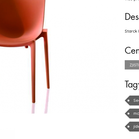
Des
Starck 
Ce
ZJIS
Tag
Se
mo
jíd