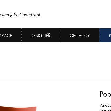
sign jako životní styl
PIRACE
DESIGNÉŘI
OBCHODY
Pop
Výrobce
více pr