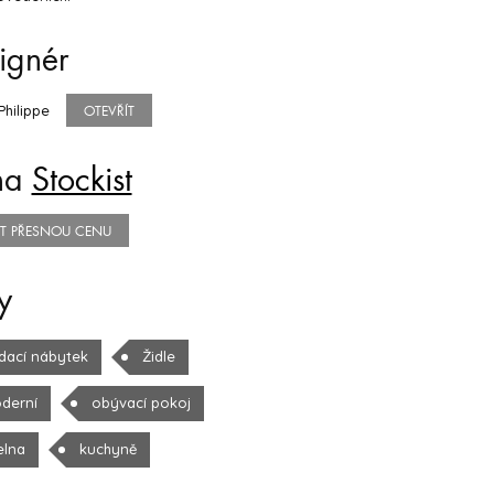
ignér
Philippe
OTEVŘÍT
na
Stockist
TIT PŘESNOU CENU
y
dací nábytek
Židle
derní
obývací pokoj
elna
kuchyně