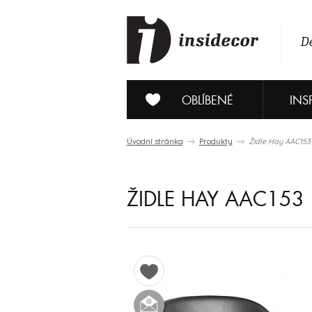
De
OBLÍBENÉ
INS
Úvodní stránka
Produkty
Židle Hay AAC153
ŽIDLE HAY AAC153