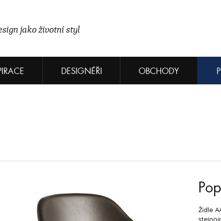
sign jako životní styl
PIRACE
DESIGNÉŘI
OBCHODY
Pop
Židle A
stejno