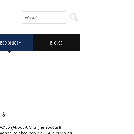
PRODUKTY
BLOG
is
AC153 (About A Chair) je součástí
jmenné kolekce nábytku. Byla vyvinuta