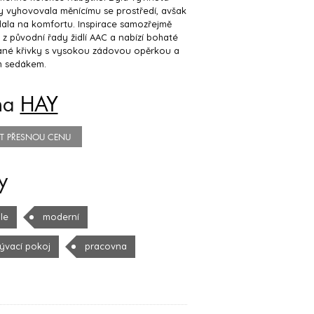
y vyhovovala měnícímu se prostředí, avšak
ala na komfortu. Inspirace samozřejmě
 z původní řady židlí AAC a nabízí bohaté
ané křivky s vysokou zádovou opěrkou a
m sedákem.
na
HAY
TIT PŘESNOU CENU
y
le
moderní
ývací pokoj
pracovna