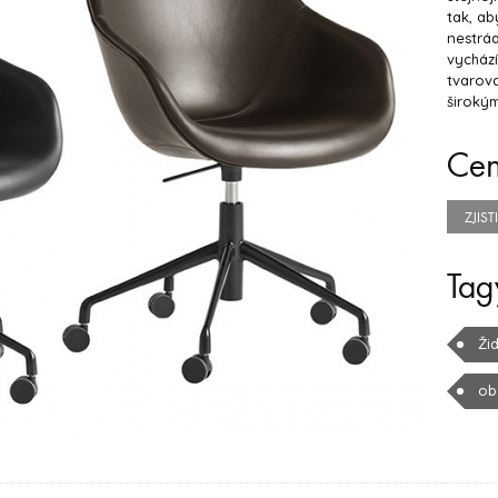
tak, ab
nestrád
vychází
tvarov
široký
Ce
ZJIS
Tag
Žid
ob