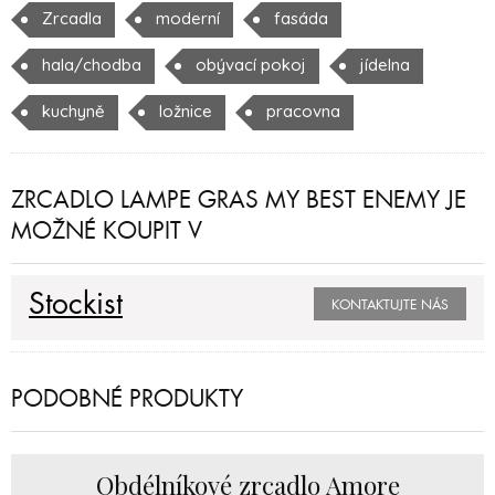
Zrcadla
moderní
fasáda
hala/chodba
obývací pokoj
jídelna
kuchyně
ložnice
pracovna
ZRCADLO LAMPE GRAS MY BEST ENEMY JE
MOŽNÉ KOUPIT V
Stockist
KONTAKTUJTE NÁS
PODOBNÉ PRODUKTY
Obdélníkové zrcadlo Amore