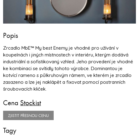
Popis
Zrcadlo MbE™ My best Enemy je vhodné pro užívání v
koupelnách i jiných místnostech v interiéru, kterým dodává
industriální a sofistikovaný vzhled. Jeho provedení je vhodné
ke kombinaci se svítidly tohoto výrobce. Dominantou je
kotvící rameno s půlkruhovým rámem, ve kterém je zrcadlo
zasazeno a lze jej naklápět a fixovat pomocí postranních
šroubovacích kliček.
Cena
Stockist
ZJISTIT PŘESNOU CENU
Tagy