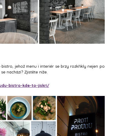
bistro, jehož menu i interiér se brzy rozkřikly nejen po
e se nachází? Zjistěte níže.
du-bistro-kde-to-jiskri/