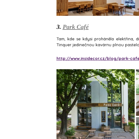
3.
Park Café
Tam, kde se kdysi proháněla elektřina, dn
Tinquer jedinečnou kavárnu plnou pastelo
http://www.insidecor.cz/blog/park-caf