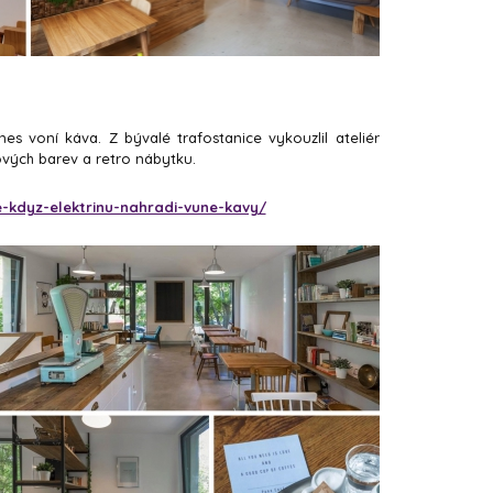
es voní káva. Z bývalé trafostanice vykouzlil ateliér
vých barev a retro nábytku.
e-kdyz-elektrinu-nahradi-vune-kavy/