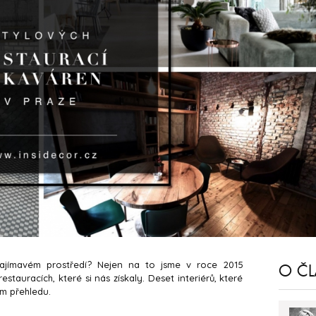
jímavém prostředí? Nejen na to jsme v roce 2015
O Č
tauracích, které si nás získaly. Deset interiérů, které
ím přehledu.