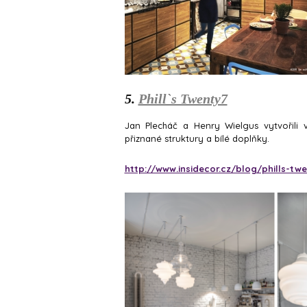
5.
Phill`s Twenty7
Jan Plecháč a Henry Wielgus vytvořili v 
přiznané struktury a bílé doplňky.
http://www.insidecor.cz/blog/phills-tw