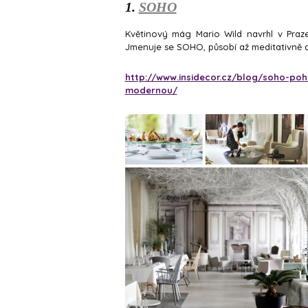
1.
SOHO
Květinový mág Mario Wild navrhl v Praze
Jmenuje se SOHO, působí až meditativně a
http://www.insidecor.cz/blog/soho-po
modernou/