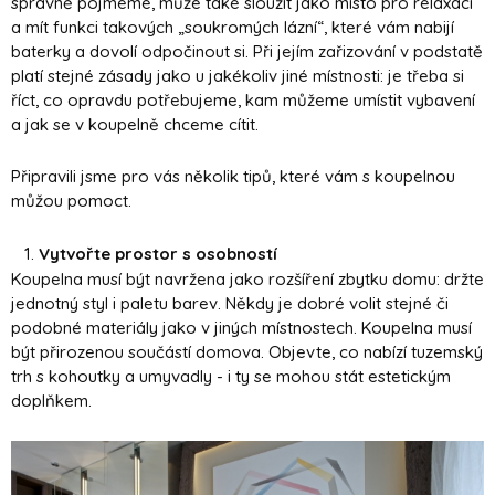
správně pojmeme, může také sloužit jako místo pro relaxaci
a mít funkci takových „soukromých lázní“, které vám nabijí
baterky a dovolí odpočinout si. Při jejím zařizování v podstatě
platí stejné zásady jako u jakékoliv jiné místnosti: je třeba si
říct, co opravdu potřebujeme, kam můžeme umístit vybavení
a jak se v koupelně chceme cítit.
Připravili jsme pro vás několik tipů, které vám s koupelnou
můžou pomoct.
Vytvořte prostor s osobností
Koupelna musí být navržena jako rozšíření zbytku domu: držte
jednotný styl i paletu barev. Někdy je dobré volit stejné či
podobné materiály jako v jiných místnostech. Koupelna musí
být přirozenou součástí domova. Objevte, co nabízí tuzemský
trh s kohoutky a umyvadly - i ty se mohou stát estetickým
doplňkem.