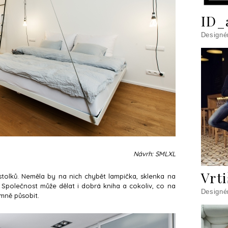
ID_
Designé
Návrh: SMLXL
Vrt
stolků. Neměla by na nich chybět lampička, sklenka na
 Společnost může dělat i dobrá kniha a cokoliv, co na
Designé
mně působit.