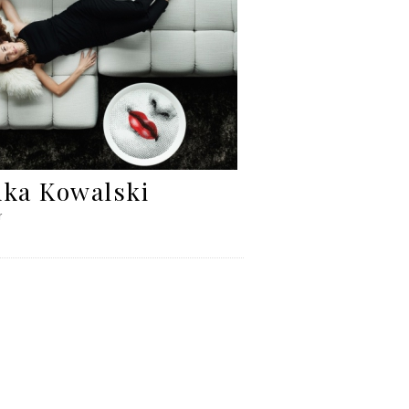
nka Kowalski
r