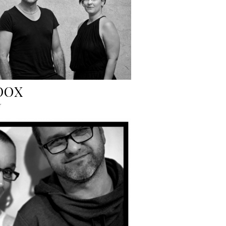
OOX
r