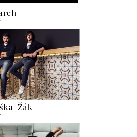
arch
r
iška-Žák
r