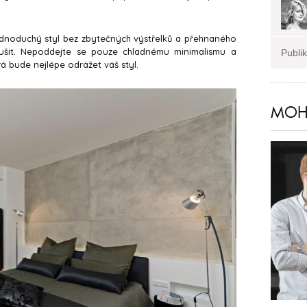
i jednoduchý styl bez zbytečných výstřelků a přehnaného
rušit. Nepoddejte se pouze chladnému minimalismu a
Publi
á bude nejlépe odrážet váš styl.
MOHL