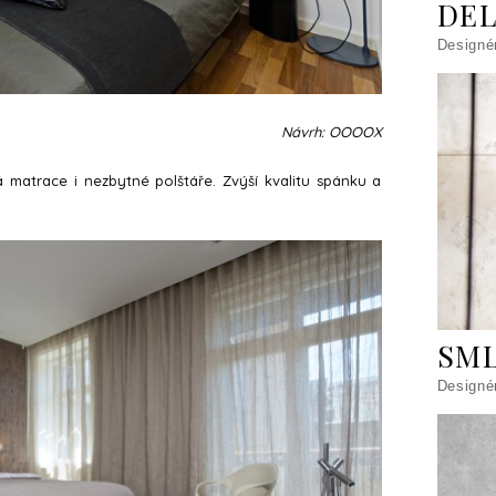
DE
Designé
Návrh: OOOOX
matrace i nezbytné polštáře. Zvýší kvalitu spánku a
SM
Designé