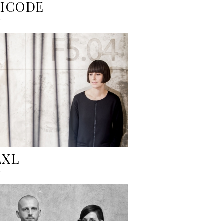
LICODE
r
LXL
r