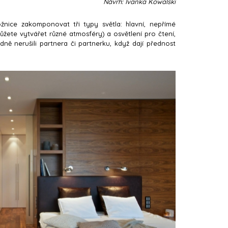
Návrh: Ivanka Kowalski
ožnice zakomponovat tři typy světla: hlavní, nepřímé
ůžete vytvářet různé atmosféry) a osvětlení pro čtení,
ně nerušili partnera či partnerku, když dají přednost