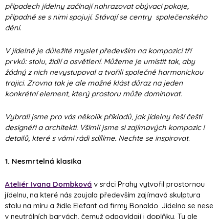
případech jídelny začínají nahrazovat obývací pokoje,
případně se s nimi spojují. Stávají se centry společenského
dění.
V jídelně je důležité myslet především na kompozici tří
prvků: stolu, židlí a osvětlení. Můžeme je umístit tak, aby
žádný z nich nevystupoval a tvořili společně harmonickou
trojici. Zrovna tak je ale možné klást důraz na jeden
konkrétní element, který prostoru může dominovat.
Vybrali jsme pro vás několik příkladů, jak jídelny řeší čeští
designéři a architekti. Všimli jsme si zajímavých kompozic i
detailů, které s vámi rádi sdílíme. Nechte se inspirovat.
1.
Nesmrtelná klasika
Ateliér Ivana Dombková
v srdci Prahy vytvořil prostornou
jídelnu, na které nás zaujala především zajímavá skulptura
stolu na míru a židle Elefant od firmy Bonaldo. Jídelna se nese
v neutrálních barvách, čemuž odpovídají i doplňky. Ty ale