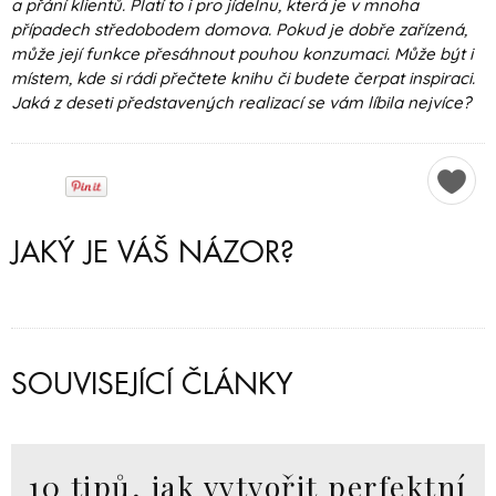
a přání klientů. Platí to i pro jídelnu, která je v mnoha
případech středobodem domova. Pokud je dobře zařízená,
může její funkce přesáhnout pouhou konzumaci. Může být i
místem, kde si rádi přečtete knihu či budete čerpat inspiraci.
Jaká z deseti představených realizací se vám líbila nejvíce?
JAKÝ JE VÁŠ NÁZOR?
SOUVISEJÍCÍ ČLÁNKY
10 tipů, jak vytvořit perfektní