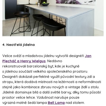
4. Neotřelá jídelna
Velice svěží a mladistvou jídelnu vytvořili designéři
Jan
Plecháč a Henry Wielgus
. Nedávno
rekonstruovali barcelonský byt, kde je kuchyně
s jídelnou součástí velkého společenského prostoru.
Designéři dokázali perfektně využít původní textury zdí a
stropu, která dodává místnosti na ležérnosti a neformálnosti
stejně jako kombinace zbrusu nových a vintage židlí u stolu.
Jídelně domsinuje bílá a další světlé barvy; díky tomu působí
prostor velice lehce. Vzdušnost narušuje pouze
výrazná matně šedá lampa
Bell Lamp
nad stolem.