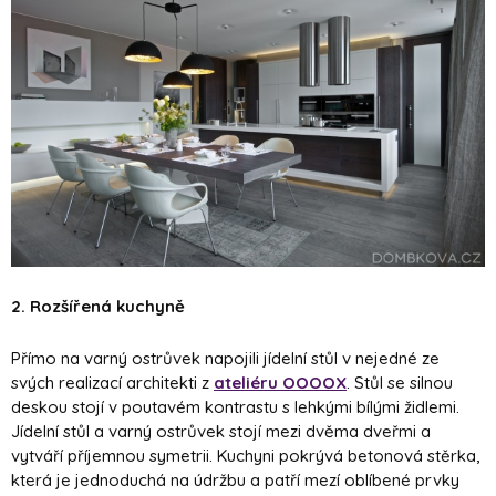
2. Rozšířená kuchyně
Přímo na varný ostrůvek napojili jídelní stůl v nejedné ze
svých realizací architekti z
ateliéru OOOOX
. Stůl se silnou
deskou stojí v poutavém kontrastu s lehkými bílými židlemi.
Jídelní stůl a varný ostrůvek stojí mezi dvěma dveřmi a
vytváří příjemnou symetrii. Kuchyni pokrývá betonová stěrka,
která je jednoduchá na údržbu a patří mezí oblíbené prvky