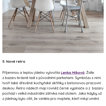
5. Nové retro
Příjemnou a teplou jídelnu vytvořila
Lenka Míková
. Židle
z bazaru krásně ladí s původními parketami. Symbiózu s nimi
tvoří také dřevěné kuchyňské skříňky s betonovou pracovní
deskou. Retro nádech mají rovněž černé vypínače a z bazaru
pochází i velká industriální zářivka nad stolem. Jako kdyby už
z jídelnay bylo cítit, že vznikla pro majitele, kteří milují umění.