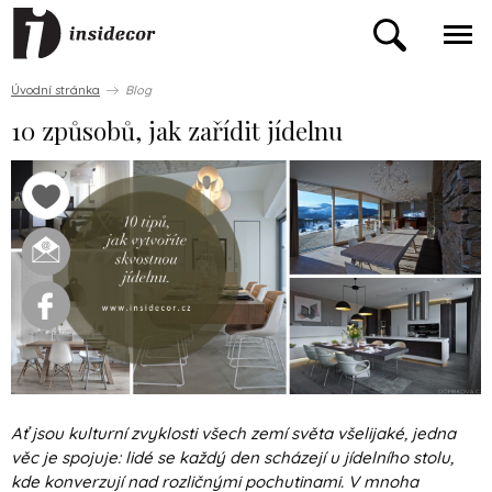
Úvodní stránka
Blog
10 způsobů, jak zařídit jídelnu
Ať jsou kulturní zvyklosti všech zemí světa všelijaké, jedna
věc je spojuje: lidé se každý den scházejí u jídelního stolu,
kde konverzují nad rozličnými pochutinami. V mnoha