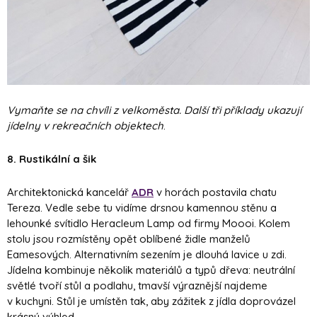
Vymaňte se na chvíli z velkoměsta.
Další tři příklady ukazují
jídelny v rekreačních objektech
.
8. Rustikální a šik
Architektonická kancelář
ADR
v horách postavila chatu
Tereza. Vedle sebe tu vidíme drsnou kamennou stěnu a
lehounké svítidlo Heracleum Lamp od firmy Moooi. Kolem
stolu jsou rozmístěny opět oblíbené židle manželů
Eamesových. Alternativním sezením je dlouhá lavice u zdi.
Jídelna kombinuje několik materiálů a typů dřeva: neutrální
světlé tvoří stůl a podlahu, tmavší výraznější najdeme
v kuchyni. Stůl je umístěn tak, aby zážitek z jídla doprovázel
krásný výhled.