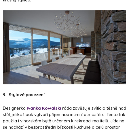
9. Stylové posezení
Designérka
Ivanka Kowalski
ráda zavěšuje svítidlo těsně nad
stůl, jelikož pak vytváří příjemnou intimní atmosféru. Tento trik
použila i v horském bytě určeném k rekreaci majitelů. Jídelna
se nachází v bezprostřední blízkosti kuchyně a celý prostor