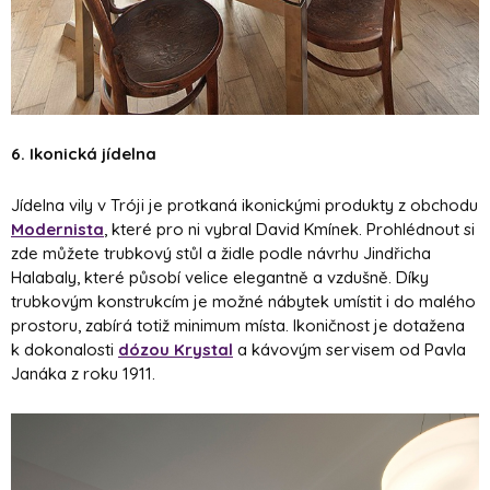
6. Ikonická jídelna
Jídelna vily v Tróji je protkaná ikonickými produkty z obchodu
Modernista
, které pro ni vybral David Kmínek. Prohlédnout si
zde můžete trubkový stůl a židle podle návrhu Jindřicha
Halabaly, které působí velice elegantně a vzdušně. Díky
trubkovým konstrukcím je možné nábytek umístit i do malého
prostoru, zabírá totiž minimum místa. Ikoničnost je dotažena
k dokonalosti
dózou Krystal
a kávovým servisem od Pavla
Janáka z roku 1911.