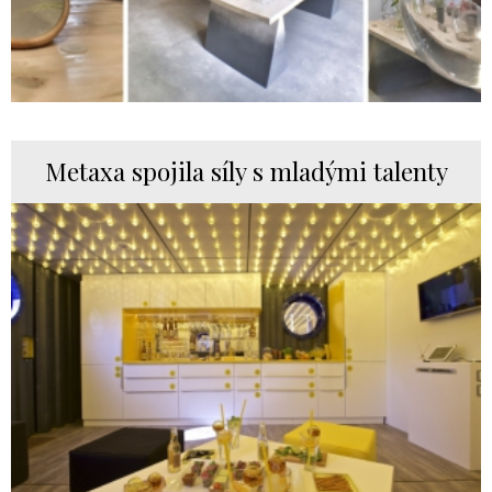
Metaxa spojila síly s mladými talenty