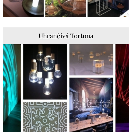
Uhrančivá Tortona