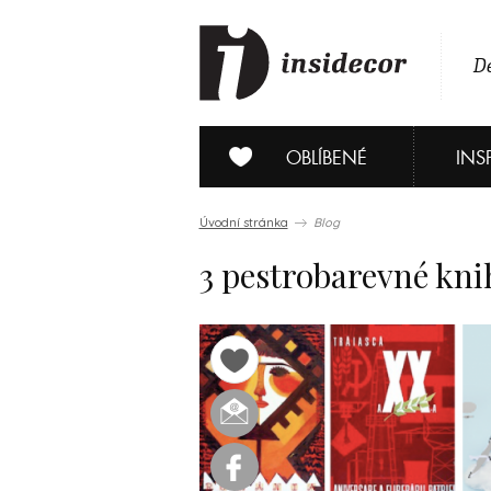
De
OBLÍBENÉ
INS
Úvodní stránka
Blog
3 pestrobarevné kni