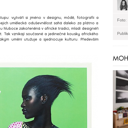
tupu: vytváří si jméno v designu, módě, fotografii a
Foto:
. Jejich umělecká oduševnělost sahá daleko za plátno a
u hluboce zakořeněná v africké tradici, mladí designéři
Publi
t. Tak vznikají současné a jedinečné kousky afrického
 jakým umění utužuje a sjednocuje kulturu. Především
MOHL