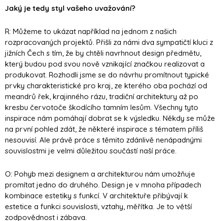
Jaký je tedy styl vašeho uvažování?
R: Můžeme to ukázat například na jednom z našich
rozpracovaných projektů. Přišli za námi dva sympatičtí kluci z
jižních Čech s tím, že by chtěli navrhnout design předmětu,
který budou pod svou nově vznikající značkou realizovat a
produkovat. Rozhodli jsme se do návrhu promítnout typické
prvky charakteristické pro kraj, ze kterého oba pochází od
meandrů řek, krajinného rázu, tradiční architektury až po
kresbu červotoče škodícího tamním lesům. Všechny tyto
inspirace nám pomáhají dobrat se k výsledku. Někdy se může
na první pohled zdát, že některé inspirace s tématem příliš
nesouvisí. Ale právě práce s těmito zdánlivě nenápadnými
souvislostmi je velmi důležitou součástí naší práce.
O: Pohyb mezi designem a architekturou nám umožňuje
promítat jedno do druhého. Design je v mnoha případech
kombinace estetiky s funkcí. V architektuře přibývají k
estetice a funkci souvislosti, vztahy, měřítka. Je to větší
zodpovědnost i zábava.