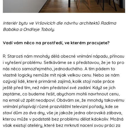
Interiér bytu ve Vršovicích dle návrhu architektů Radima
Babáka a Ondřeje Toboly.
Vadí vám něco na prostředí, ve kterém pracujete?
R: Starosti nám mnohdy dělá obecné vnímání nápadu, přínosu
i vyřešení problému. Setkáváme se s představou, že je to pro
nás něco samozřejmého, jednoduchého. A tím pádem to
vlastně logicky nemůže mít nijak velkou cenu. Nebo se nám
ozývají lidé, které primárně zajímá, kolik stojí naše práce
ještě před tím, než nám představí své zadání. Když se jich
zeptáme, co budeme řešit,
abychom mohli navrhnout cenu,
na email už zpět neodpoví. Obávám se, že mnohdy takovému
vnímání přispívájí různé prazvláštní televizní pořady, kde se
staví dům za dva dny, vše je jakože jedna obrovská zábava,
kterou může v podstatě bez problému dělat kdokoliv. Možná
však existují ateliéry, které bez mrknutí nacení svou práci za