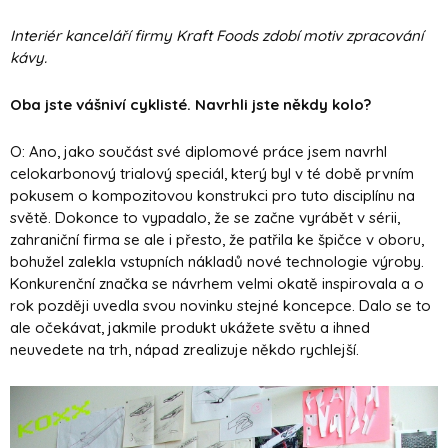
Interiér kanceláří firmy Kraft Foods zdobí motiv zpracování
kávy.
Oba jste vášniví cyklisté. Navrhli jste někdy kolo?
O: Ano, jako součást své diplomové práce jsem navrhl
celokarbonový trialový speciál, který
byl v té době prvním
pokusem o kompozitovou konstrukci pro tuto disciplínu na
světě. Dokonce to vypadalo, že se začne vyrábět v sérii,
zahraniční firma se ale i přesto, že patřila ke špičce v oboru,
bohužel zalekla vstupních nákladů nové technologie výroby.
Konkurenční značka se návrhem velmi okatě inspirovala a o
rok později uvedla svou novinku stejné koncepce. Dalo se to
ale očekávat, jakmile produkt ukážete světu a ihned
neuvedete na trh, nápad zrealizuje někdo rychlejší.