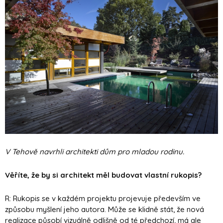
V Tehově navrhli architekti dům pro mladou rodinu.
Věříte, že by si architekt měl budovat vlastní rukopis?
R: Rukopis se v každém projektu projevuje především ve
způsobu myšlení jeho autora. Může se klidně stát, že nová
realizace působí vizuálně odlišně od té předchozí, má ale