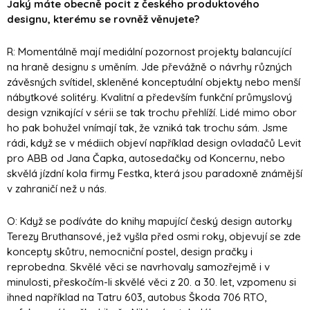
Jaký máte obecně pocit z českého produktového
designu, kterému se rovněž věnujete?
R: Momentálně mají mediální pozornost projekty balancující
na hraně designu s uměním.
Jde převážně o návrhy různých
závěsných svítidel, skleněné konceptuální objekty nebo menší
nábytkové solitéry. Kvalitní a především funkční průmyslový
design vznikající v sérii se tak trochu přehlíží. Lidé mimo obor
ho pak bohužel vnímají tak, že vzniká tak trochu sám.
Jsme
rádi, když se v médiich objeví například design ovladačů Levit
pro ABB od Jana Čapka, autosedačky od Koncernu, nebo
skvělá jízdní kola firmy Festka, která jsou paradoxně známější
v zahraničí než u nás.
O: Když se podíváte do knihy mapující český design autorky
Terezy Bruthansové, jež vyšla před osmi roky, objevují se zde
koncepty skůtru, nemocniční postel, design pračky i
reprobedna. Skvělé věci se navrhovaly samozřejmě i v
minulosti, přeskočím-li skvělé věci z 20. a 30. let, vzpomenu si
ihned například na Tatru 603, autobus Škoda 706 RTO,