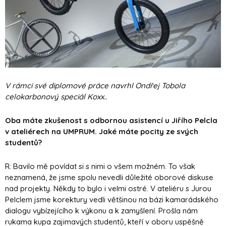
V rámci své diplomové práce navrhl Ondřej Tobola
celokarbonový speciál Koxx.
.
Oba máte zkušenost s odbornou asistencí u Jiřího Pelcla
v ateliérech na UMPRUM. Jaké máte pocity ze svých
studentů?
R: Bavilo mě povídat si s nimi o všem možném. To však
neznamená, že jsme spolu nevedli důležité oborové diskuse
nad projekty. Někdy to bylo i velmi ostré. V ateliéru s Jurou
Pelclem jsme korektury vedli většinou na bázi kamarádského
dialogu vybízejícího k výkonu a k zamyšlení. Prošla nám
rukama kupa zajimavých studentů, kteří v oboru uspěšně