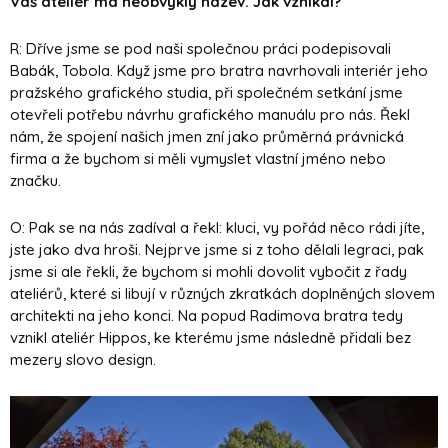
Váš ateliér má neobvyklý název. Jak vznikal?
R: Dříve jsme se pod naši společnou práci podepisovali
Babák, Tobola. Když jsme pro bratra navrhovali interiér jeho
pražského grafického studia, při společném setkání jsme
otevřeli potřebu návrhu grafického manuálu pro nás. Řekl
nám, že spojení našich jmen zní jako průměrná právnická
firma a že bychom si měli vymyslet vlastní jméno nebo
značku.
O: Pak se na nás zadíval a řekl: kluci, vy pořád něco rádi jíte,
jste jako dva hroši. Nejprve jsme si z toho dělali legraci, pak
jsme si ale řekli, že bychom si mohli dovolit vybočit z řady
ateliérů, které si libují v různých zkratkách doplněných slovem
architekti na jeho konci. Na popud Radimova bratra tedy
vznikl ateliér Hippos, ke kterému jsme následně přidali bez
mezery slovo design.