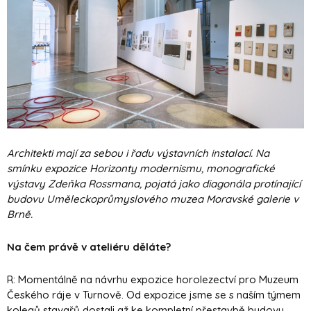
Architekti mají za sebou i řadu výstavních instalací. Na
smínku expozice Horizonty modernismu, monografické
výstavy Zdeňka Rossmana, pojatá jako diagonála protínající
budovu Uměleckoprůmyslového muzea Moravské galerie v
Brně.
Na čem právě v ateliéru děláte?
R: Momentálně na návrhu expozice horolezectví pro Muzeum
Českého ráje v Turnově.
Od expozice jsme se s naším týmem
kolegů stavařů dostali až ke kompletní přestavbě budovy.