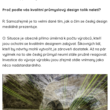
Proč podle vás kvalitní průmyslový design tolik neletí?
R: Samozřejmě je to velmi dané tím, jak a čím se český design
mediálně prezentuje.
O: Situace je obecně přímo úměrná k počtu výrobců, kteří
jsou ochotni se kvalitním
designem zabývat. Šikovných lidí,
kteří by návrhy mohli vytvořit, je zároveň dostatek. Až na pár
vyjímek na to ale český průmysl neumí stále pružně reagovat.
Investice do vývoje výrobku jsou zřejmě stále vnímany jako
něco nadstandardního.