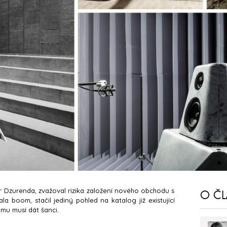
r Dzurenda, zvažoval rizika založení nového obchodu s
O Č
la boom, stačil jediný pohled na katalog již existující
omu musí dát šanci.