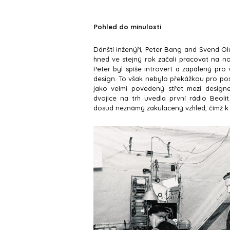
Pohled do minulosti
Dánští inženýři, Peter Bang and Svend Olu
hned ve stejný rok začali pracovat na n
Peter byl spíše introvert a zapálený pr
design. To však nebylo překážkou pro post
jako velmi povedený střet mezi design
dvojice na trh uvedla první rádio Beoli
dosud neznámý zakulacený vzhled, čímž k 