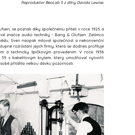
Reproduktor BeoLab 5 z dílny Davida Lewise.
fsen, se poznali díky společnému příteli v roce 1925 a
ové značce audio techniky - Bang & Olufsen. Zatímco
o vědu, Sven naopak miloval společnost a nekonvenční
upné rozrůstání jejich firmy, která se dodnes profiluje
em a technicky špičkovým provedením. V roce 1938
t 39 s bakelitovým krytem, který umožňoval vytvořit
sobě přitáhla velkou dávku pozornosti.