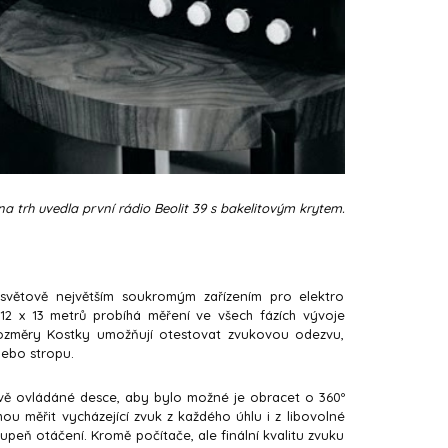
na trh uvedla první rádio Beolit 39 s bakelitovým krytem.
 světově největším soukromým zařízením pro elektro
 12 x 13 metrů probíhá měření ve všech fázích vývoje
rozměry Kostky umožňují otestovat zvukovou odezvu,
nebo stropu.
vě ovládáné desce, aby bylo možné je obracet o 360º
hou měřit vycházející zvuk z každého úhlu i z libovolné
tupeň otáčení. Kromě počítače, ale finální kvalitu zvuku