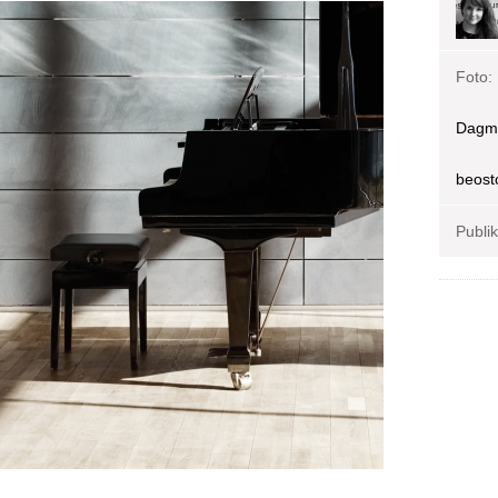
Foto:
Dagma
beost
Publi