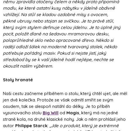
němu zpravidla otočeny čelem a někdy proto připomíná
modlu, ke které ostatní kusy nábytku v jídelně obdivně
vzhlížejí. Na stůl se kladou ozdobné mísy s ovocem,
pěkné ubrusy nebo stojan se svíčkou. Je to právě stůl,
který svým stylem definuje celou jídelnu. Je to úplně jiný
pocit, položit dlaně na šedavou mramorovou desku,
poloprůhledné sklo nebo opracované dřevo. Někdo si
raději odloží šálek na moderně tvarovaný stolek, někdo
potřebuje pořádný masiv. Pokud si nejste jistí, jaký
středobod by se k vaší jídelně hodil nejlépe, nechte se
okouzlit naším výběrem.
Stoly hranaté
Naši cestu začneme příběhem o stolu, který chtěl ujet, ale měl
jen dvě kolečka. Protože se však odmítl smířit se svým
osudem, tak se alespoň natáhl do délky. Je to příběh
vysunovacího stolu
Big Will
od
Magis
, který má na jedné
straně kola, na druhé klasické nohy. Jak o něm prohlásil jeho
autor
Philippe Starck
:
„Jde o produkt, který je extrémně