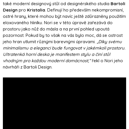
také moderní designový stůl od designérského studia
Bartoli
Design
pro
Kristalia
. Definují ho především nekompromisní,
ostré hrany, které mohou být navíc ještě zdůrazněny použitím
eloxovaného hliníku. Nori se v této úpravě zařezává do
prostoru jako nůž do másla a na první pohled upoutá
pozornost. Pokud by to však na vás bylo moc, dá se ostrost
jeho hran utlumit různými barevnými úpravami.
„Díky svému
minimalismu a eleganci bude fungovat v jakémkoli prostoru.
Ultratenká horní deska je manifestem stylu a činí stůl
vhodným pro každou moderní domácnost,“
řekl o Nori jeho
návrháři z Bartoli Design.