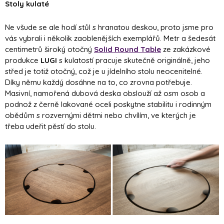
Stoly kulaté
Ne všude se ale hodí stůl s hranatou deskou, proto jsme pro
vás vybrali i několik zaoblenějších exemplářů. Metr a šedesát
centimetrů široký otočný
Solid Round Table
ze zakázkové
produkce
LUGI
s kulatostí pracuje skutečně originálně, jeho
střed je totiž otočný, což je u jídelního stolu neocenitelné.
Díky němu každý dosáhne na to, co zrovna potřebuje.
Masivní, namořená dubová deska obslouží až osm osob a
podnož z černě lakované oceli poskytne stabilitu i rodinným
obědům s rozvernými dětmi nebo chvílím, ve kterých je
třeba udeřit pěstí do stolu.