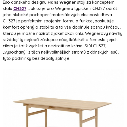
Eso dánského designu
Hans Wegner
stojí za konceptem
stolu
CH327
. Jak už je pro Wegnera typické, i CH327 odráží
jeho hluboké pochopení materiálových vlastností dřeva.
CH327 je perfektním spojením formy a funkce, poskytuje
komfort opřený o stabilitu a to vše doplňuje sošnou krásou,
kterou je možné nazírat z jakéhokoli úhlu. Wegnerovy návrhy
si žádají ty nejlepší zástupce nábytkářského řemesla, jejich
cílem je totiž vydržet a neztratit na kráse. Stůl CH327,
„vysochaný“ z těch nejkvalitnějších stromů z dánských lesů,
tyto podmínky bez debaty splňuje.