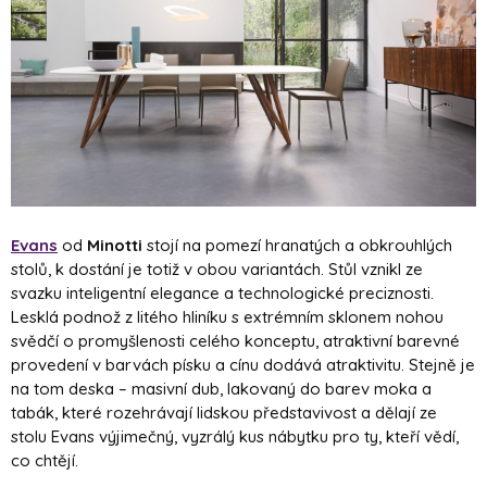
Evans
od
Minotti
stojí na pomezí hranatých a obkrouhlých
stolů, k dostání je totiž v obou variantách. Stůl vznikl ze
svazku inteligentní elegance a technologické preciznosti.
Lesklá podnož z litého hliníku s extrémním sklonem nohou
svědčí o promyšlenosti celého konceptu, atraktivní barevné
provedení v barvách písku a cínu dodává atraktivitu. Stejně je
na tom deska – masivní dub, lakovaný do barev moka a
tabák, které rozehrávají lidskou představivost a dělají ze
stolu Evans výjimečný, vyzrálý kus nábytku pro ty, kteří vědí,
co chtějí.