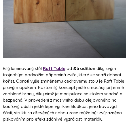
Bílý laminovaný stůl
Raft Table
od
&tradition
díky svým
trojnohým podnožím připomíná zvíře, které se snaží dohnat
kořist. Oproti výše zmíněnému cedrovému stolu je Raft Table
pravým opakem. Roztomilý koncept ještě umocňují příjemně
zaoblené hrany, díky nimž je manipulace se stolem snadná a
bezpečná. V provedení z masivního dubu olejovaného na
kouřový odstín ještě lépe vynikne hladkost jeho kovových
částí, struktura dřevěných nohou zase může být zvýrazněna
pískováním pro efekt zdánlivé vyzrálosti materiálu.