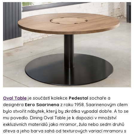
Oval Table
je součástí kolekce
Pedestal
sochaře a
designéra
Eero Saarinena
z roku 1958. Saarinenovým cílem
bylo stvořit nábytek, který by zkrátka vypadal dobře. A to se
mu povedlo. Dining Oval Table je k dispozici v množství
exkluzivních materiálů jako mramor, žula nebo sedm druhů
dřeva a jeho barva sahá od texturových variací mramoru s