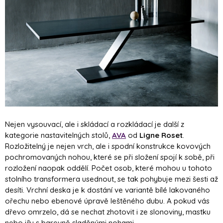
Nejen vysouvací, ale i skládací a rozkládací je další z
kategorie nastavitelných stolů,
AVA
od
Ligne Roset
.
Rozložitelný je nejen vrch, ale i spodní konstrukce kovových
pochromovaných nohou, které se při složení spojí k sobě, při
rozložení naopak oddělí. Počet osob, které mohou u tohoto
stolního transformera usednout, se tak pohybuje mezi šesti až
desíti. Vrchní deska je k dostání ve variantě bílé lakovaného
ořechu nebo ebenové úpravě leštěného dubu. A pokud vás
dřevo omrzelo, dá se nechat zhotovit i ze slonoviny, mastku
nebo jílu s barevně sladěnými nohami.