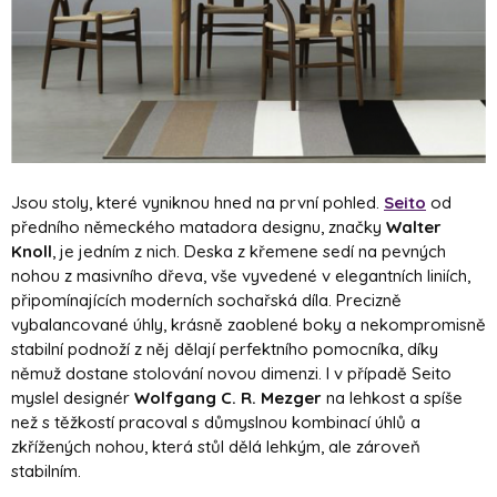
Jsou stoly, které vyniknou hned na první pohled.
Seito
od
předního německého matadora designu, značky
Walter
Knoll
, je jedním z nich. Deska z křemene sedí na pevných
nohou z masivního dřeva, vše vyvedené v elegantních liniích,
připomínajících moderních sochařská díla. Precizně
vybalancované úhly, krásně zaoblené boky a nekompromisně
stabilní podnoží z něj dělají perfektního pomocníka, díky
němuž dostane stolování novou dimenzi. I v případě Seito
myslel designér
Wolfgang C. R. Mezger
na lehkost a spíše
než s těžkostí pracoval s důmyslnou kombinací úhlů a
zkřížených nohou, která stůl dělá lehkým, ale zároveň
stabilním.