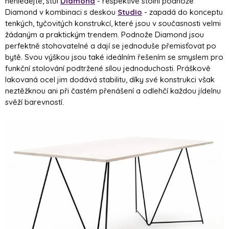
nehledejte, stůl
Diamond
- respektive stolní podnože
Diamond v kombinaci s deskou
Studio
- zapadá do konceptu
tenkých, tyčovitých konstrukcí, které jsou v současnosti velmi
žádaným a praktickým trendem. Podnože Diamond jsou
perfektně stohovatelné a dají se jednoduše přemisťovat po
bytě. Svou výškou jsou také ideálním řešením se smyslem pro
funkční stolování podtržené sílou jednoduchosti. Práškově
lakovaná ocel jim dodává stabilitu, díky své konstrukci však
neztěžknou ani při častém přenášení a odlehčí každou jídelnu
svěží barevností.