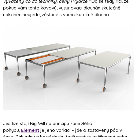
vyvážený co do techniky, ceny i výdrže.“
Dá se tedy říci, že
pokud vám tento kovový, vysunovací dlouhán skutečně
nakonec neujede, zůstane s vámi skutečně dlouho.
Jestliže stojí Big Will na principu zamrzlého
pohybu,
Element
je jeho variací – jde o zastavený pád v
čase. Základnu a horní desku totiž spojuje zešikmená noha,