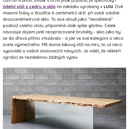
Ostrou hranou, avšak trochu jinak pojatou, je specifický i
jídelní stůl z cedru a skla
na zakázku vyrobený v
LUGI
. Dvě
masivní fošny o tloušťce 6 centimetrů drží při sobě odolné
dvoucentimetrové sklo. To sice slouží jako "neviditelná"
podnož celého stolu, připomíná však spíše gilotinu. Celek
navozuje dojem jisté neopracované brutality - sklo jako by
se do dřeva přímo vřezávalo - a jde ve své kategorii o něco
zcela výjimečného. Mít doma takový stůl na míru, to už něco
vypovídá o vašich stolovacích návycích. Je vidět, že někteří
výrobci se nezaleknou žádných výzev.