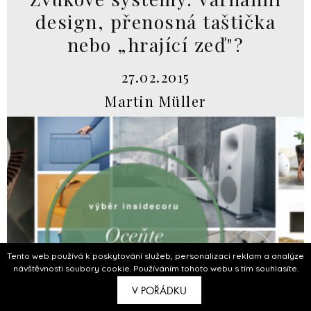
design, přenosná taštička
nebo „hrající zeď"?
27.02.2015
Martin Müller
Tento web používá k poskytování služeb, personalizaci reklam a analýze
návštěvnosti soubory cookie. Používáním tohoto webu s tím souhlasíte.
V POŘÁDKU