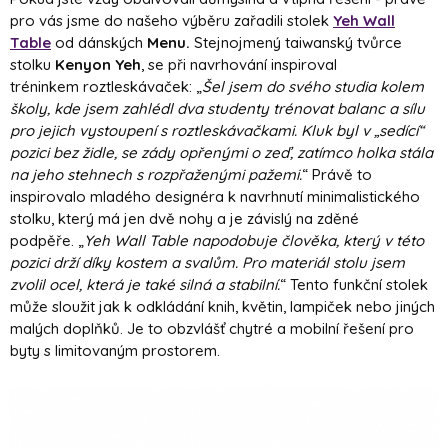
pro vás jsme do našeho výběru zařadili stolek
Yeh Wall
Table
od dánských
Menu.
Stejnojmený taiwanský tvůrce
stolku
Kenyon Yeh
, se při navrhování inspiroval
tréninkem roztleskávaček: „
Šel jsem do svého studia kolem
školy, kde jsem zahlédl dva studenty trénovat balanc a sílu
pro jejich vystoupení s roztleskávačkami. Kluk byl v „sedící“
pozici bez židle, se zády opřenými o zeď, zatímco holka stála
na jeho stehnech s rozpřaženými pažemi.
“ Právě to
inspirovalo mladého designéra k navrhnutí minimalistického
stolku, který má jen dvě nohy a je závislý na zděné
podpěře. „
Yeh Wall Table napodobuje člověka, který v této
pozici drží díky kostem a svalům. Pro materiál stolu jsem
zvolil ocel, která je také silná a stabilní.
“ Tento funkční stolek
může sloužit jak k odkládání knih, květin, lampiček nebo jiných
malých doplňků. Je to obzvlášť chytré a mobilní řešení pro
byty s limitovaným prostorem.