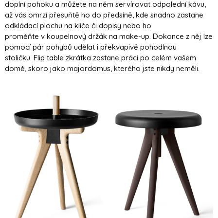
doplní pohoku a můžete na něm servírovat odpolední kávu,
až vás omrzí přesuňtě ho do předsíně, kde snadno zastane
odkládací plochu na klíče či dopisy nebo ho
proměňte v koupelnový držák na make-up. Dokonce z něj lze
pomocí pár pohybů udělat i překvapivě pohodlnou
stoličku. Flip table zkrátka zastane práci po celém vašem
domě, skoro jako majordomus, kterého jste nikdy neměli.