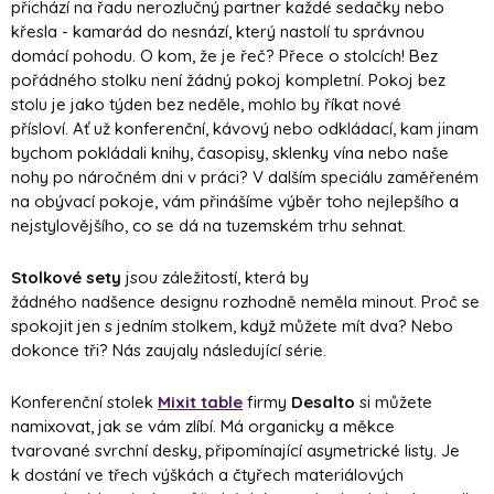
přichází na řadu nerozlučný partner každé sedačky nebo
křesla - kamarád do nesnází, který nastolí tu správnou
domácí pohodu. O kom, že je řeč? Přece o stolcích! Bez
pořádného stolku není žádný pokoj kompletní. Pokoj bez
stolu je jako týden bez neděle, mohlo by říkat nové
přísloví. Ať už konferenční, kávový nebo odkládací, kam jinam
bychom pokládali knihy, časopisy, sklenky vína nebo naše
nohy po náročném dni v práci? V dalším speciálu zaměřeném
na obývací pokoje, vám přinášíme výběr toho nejlepšího a
nejstylovějšího, co se dá na tuzemském trhu sehnat.
Stolkové sety
jsou záležitostí, která by
žádného nadšence designu rozhodně neměla minout. Proč se
spokojit jen s jedním stolkem, když můžete mít dva? Nebo
dokonce tři? Nás zaujaly následující série.
Konferenční stolek
Mixit table
firmy
Desalto
si můžete
namixovat, jak se vám zlíbí. Má organicky a měkce
tvarované svrchní desky, připomínající asymetrické listy. Je
k dostání ve třech výškách a čtyřech materiálových