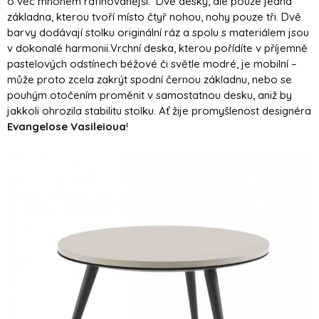
o věc mnohem rafinovanější. Dvě desky, ale pouze jedna
základna, kterou tvoří místo čtyř nohou, nohy pouze tři. Dvě
barvy dodávají stolku originální ráz a spolu s materiálem jsou
v dokonalé harmonii.Vrchní deska, kterou pořídíte v příjemně
pastelových odstínech béžové či světle modré, je mobilní –
může proto zcela zakrýt spodní černou základnu, nebo se
pouhým otočením proměnit v samostatnou desku, aniž by
jakkoli ohrozila stabilitu stolku. Ať žije promyšlenost designéra
Evangelose Vasileioua
!