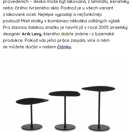
provedeních – deska může být lakovaná, z laminátu, keramiky
nebo čirého tvrzeného skla. Podnož je u všech variant
z lakované oceli. Nejlépe vypadají a nejfunkčněji
poslouží Mixit stolky v kombinaci několika odlišných výšek.
Pro slavnou italskou značku je navrhl již v roce 2005 izraelský
designér
Arik Levy
, kterého dobře známe i z tuzemské
produkce. Pokud vás jeho práce zaujala, více o něm
se můžete dočíst v našem
článku
.