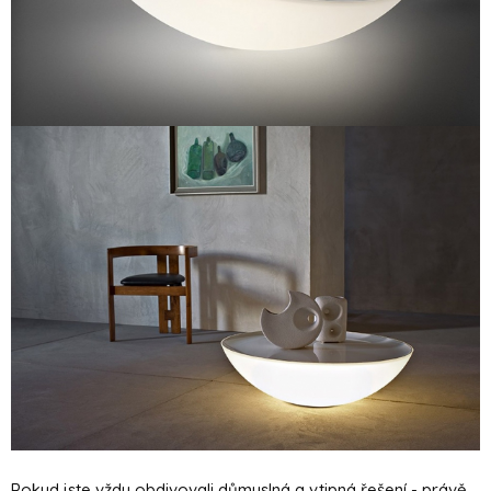
Pokud jste vždy obdivovali důmyslná a vtipná řešení - právě