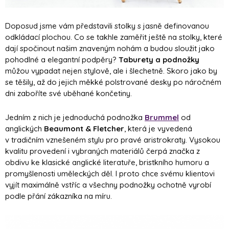
Doposud jsme vám představili stolky s jasně definovanou
odkládací plochou. Co se takhle zaměřit ještě na stolky, které
dají spočinout našim znaveným nohám a budou sloužit jako
pohodlné a elegantní podpěry?
Taburety a podnožky
můžou vypadat nejen stylově, ale i šlechetně. Skoro jako by
se těšily, až do jejich měkké polstrované desky po náročném
dni zaboříte své uběhané končetiny.
Jedním z nich je jednoduchá podnožka
Brummel
od
anglických
Beaumont & Fletcher
, která je vyvedená
v tradičním vznešeném stylu pro pravé aristrokraty. Vysokou
kvalitu provedení i vybraných materiálů čerpá značka z
obdivu ke klasické anglické literatuře, bristkního humoru a
promyšlenosti uměleckých děl. I proto chce svému klientovi
vyjít maximálně vstříc a všechny podnožky ochotně vyrobí
podle přání zákazníka na míru.