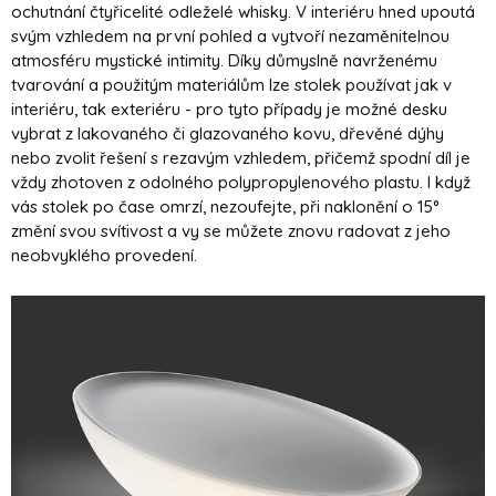
ochutnání čtyřicelité odleželé whisky. V interiéru hned upoutá
svým vzhledem na první pohled a vytvoří nezaměnitelnou
atmosféru mystické intimity. Díky důmyslně navrženému
tvarování a použitým materiálům lze stolek používat jak v
interiéru, tak exteriéru - pro tyto případy je možné desku
vybrat z lakovaného či glazovaného kovu, dřevěné dýhy
nebo zvolit řešení s rezavým vzhledem, přičemž spodní díl je
vždy zhotoven z odolného polypropylenového plastu. I když
vás stolek po čase omrzí, nezoufejte, při naklonění o 15°
změní svou svítivost a vy se můžete znovu radovat z jeho
neobvyklého provedení.