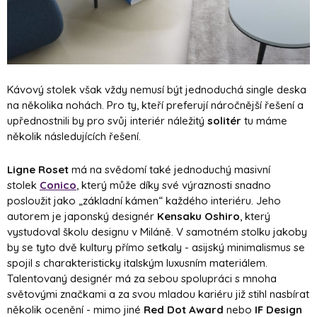
Kávový stolek však vždy nemusí být jednoduchá single deska
na několika nohách. Pro ty, kteří preferují náročnější řešení a
upřednostnili by pro svůj interiér náležitý
solitér
tu máme
několik následujících řešení.
Ligne Roset
má na svědomí také jednoduchý masivní
stolek
Conico
, který může díky své výraznosti snadno
posloužit jako „základní kámen“ každého interiéru. Jeho
autorem je japonský designér
Kensaku Oshiro
, který
vystudoval školu designu v Miláně. V samotném stolku jakoby
by se tyto dvě kultury přímo setkaly - asijský minimalismus se
spojil s charakteristicky italským luxusním materiálem.
Talentovaný designér má za sebou spolupráci s mnoha
světovými značkami a za svou mladou kariéru již stihl nasbírat
několik ocenění - mimo jiné
Red Dot Award
nebo
IF Design