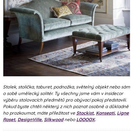
Stolek, stolička, taburet, podnožka, světelný objekt nebo sám
o sobě umělecký solitér. Ty všechny jsme vám v insidecor
výběru stolovacích předmětů pro obývací pokoj představili.
Pokud byste chtěli některý z nich poznat osobně a důkladně
ho prozkoumat, máte příležitost ve
Stockist
,
Konsepti
,
Ligne
Roset
,
DesignVille
,
Silkwood
nebo
LOOOOX
.