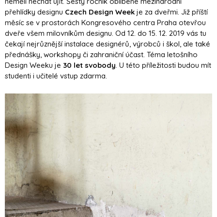
neměli nechat ujít. Šestý ročník oblíbené mezinárodní
přehlídky designu
Czech Design Week
je za dveřmi. Již příští
měsíc se v prostorách Kongresového centra Praha otevřou
dveře všem milovníkům designu. Od 12. do 15. 12. 2019 vás tu
čekají nejrůznější instalace designérů, výrobců i škol, ale také
přednášky, workshopy či zahraniční účast. Téma letošního
Design Weeku je
30 let svobody
. U této příležitosti budou mít
studenti i učitelé vstup zdarma.