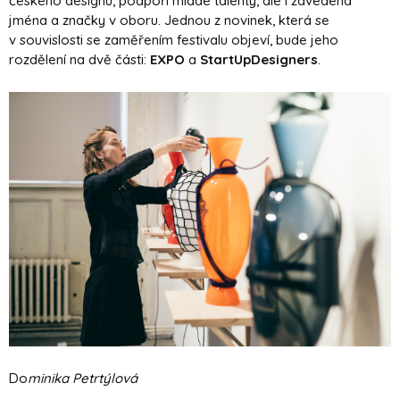
českého designu, podpoří mladé talenty, ale i zavedená
jména a značky v oboru. Jednou z novinek, která se
v souvislosti se zaměřením festivalu objeví, bude jeho
rozdělení na dvě části:
EXPO
a
StartUpDesigners
.
Do
minika Petrtýlová