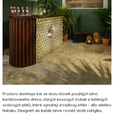
Prostoru dominuje bar ze dvou stovek použitých lahví,
kartáčovaného dřeva, starých kovových trubek a leštěných
ocelových plátů, které vytvářejí zrcadlový efekt – dílo ateliéru
Nahaku. Designéři do každé lahve rovněž vložili světýlka,