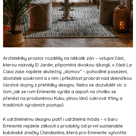
Architektky prostor rozdělily na několik zón – vstupní část,
kterou nazvaly El Jardin, připomíná divokou džungli, v části La
Casa zase najdete skutečný „domov“ – pohodlné posezení,
dostatek soukromí a s ním i příležitost probrat nad skleničkou
čerstvé dojmy z přehlídky designu. Nebo se dozvědět víc o
tom, jak se rum Eminente vyrábí a aspoň na chvilku se
přenést na prosluněnou Kubu, plnou lánů cukrové třtiny a
tradičních výrobních postupů.
K udržitelnému designu patří i udržitelná móda – v baru
Eminente najdete zákoutí s produkty od první sustainable
kubánské značky Clandestina, která pro Eminente vytvořila