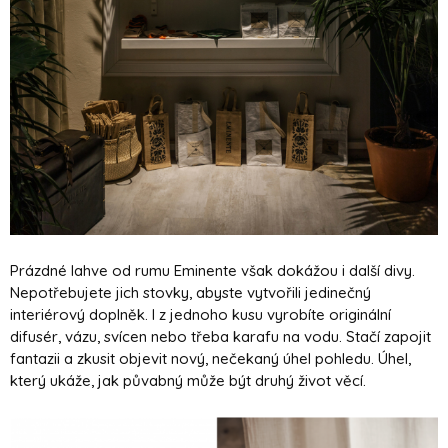
Prázdné lahve od rumu Eminente však dokážou i další divy.
Nepotřebujete jich stovky, abyste vytvořili jedinečný
interiérový doplněk. I z jednoho kusu vyrobíte originální
difusér, vázu, svícen nebo třeba karafu na vodu. Stačí zapojit
fantazii a zkusit objevit nový, nečekaný úhel pohledu. Úhel,
který ukáže, jak půvabný může být druhý život věcí.