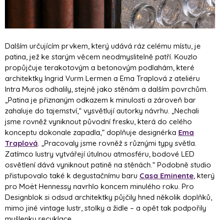
Dalším určujícím prvkem, který udává ráz celému místu, je
patina, jež ke starým věcem neodmyslitelně patří. Kouzlo
propůjčuje terakotovým a betonovým podlahám, které
architektky Ingrid Vurm Lermen a Ema Traplová z ateliéru
Intra Muros odhalily, stejně jako stěnám a dalším povrchům.
„Patina je přiznaným odkazem k minulosti a zároveň bar
zahaluje do tajemství,“ vysvětlují autorky návrhu. „Nechali
jsme rovněž vyniknout původní fresku, která do celého
konceptu dokonale zapadla,“ doplňuje designérka
Ema
Traplová
. „Pracovaly jsme rovněž s různými typy světla.
Zatímco lustry vytvářejí útulnou atmosféru, bodové LED
osvětlení dává vyniknout patině na stěnách.“ Podobně studio
přistupovalo také k degustačnímu baru
Casa Eminente
, který
pro Moët Hennessy navrhlo koncem minulého roku. Pro
Designblok si odsud architektky půjčily hned několik doplňků,
mimo jiné vintage lustr, stolky a židle – a opět tak podpořily
myšlenku recyklace.