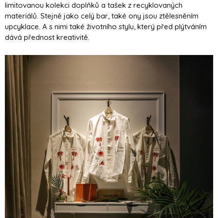
limitovanou kolekci doplňků a tašek z recyklovaných
materiálů. Stejně jako celý bar, také ony jsou ztělesněním
upcyklace. A s nimi také životního stylu, který před plýtváním
dává přednost kreativitě.