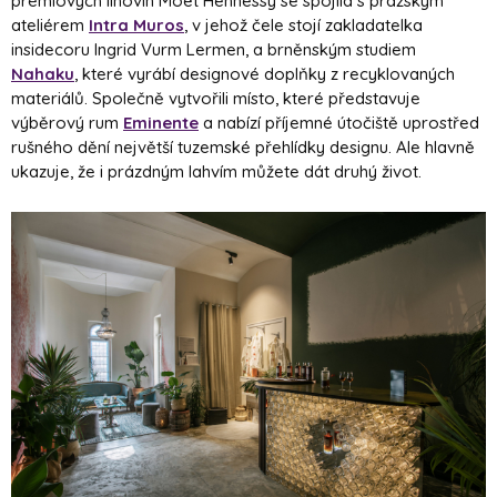
prémiových lihovin Moët Hennessy se spojila s pražským
ateliérem
Intra Muros
, v jehož čele stojí zakladatelka
insidecoru Ingrid Vurm Lermen, a brněnským studiem
Nahaku
, které vyrábí designové doplňky z recyklovaných
materiálů. Společně vytvořili místo, které představuje
výběrový rum
Eminente
a nabízí příjemné útočiště uprostřed
rušného dění největší tuzemské přehlídky designu. Ale hlavně
ukazuje, že i prázdným lahvím můžete dát druhý život.