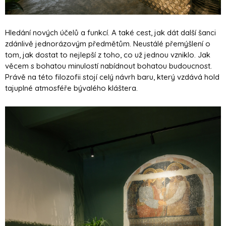
Hledání nových účelů a funkcí. A také cest, jak dát další šanci
zdánlivě jednorázovým předmětům. Neustálé přemýšlení o
tom, jak dostat to nejlepší z toho, co už jednou vzniklo. Jak
věcem s bohatou minulostí nabídnout bohatou budoucnost.
Právě na této filozofii stojí celý návrh baru, který vzdává hold
tajuplné atmosféře bývalého kláštera.