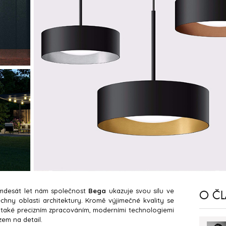
edmdesát let nám společnost
Bega
ukazuje svou sílu ve
O Č
echny oblasti architektury. Kromě výjimečné kvality se
 také precizním zpracováním, moderními technologiemi
zem na detail.