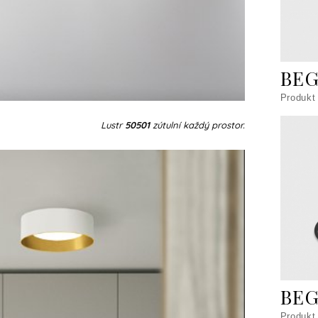
BEG
Produkt
Lustr
50501
zútulní každý prostor.
BEG
Produkt