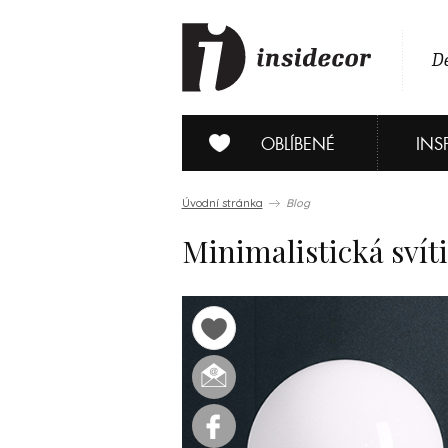
De
OBLÍBENÉ
INS
Úvodní stránka
Blog
Minimalistická svít