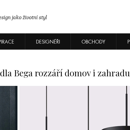
sign jako životní styl
PIRACE
DESIGNÉŘI
OBCHODY
idla Bega rozzáří domov i zahradu