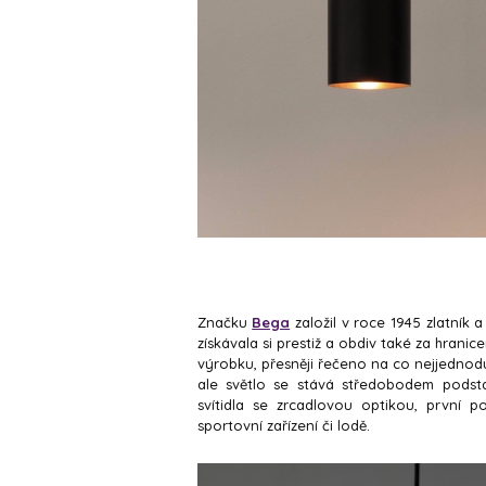
Značku
Bega
založil v roce 1945 zlatník 
získávala si prestiž a obdiv také za hranic
výrobku, přesněji řečeno na co nejjednoduš
ale světlo se stává středobodem podsta
svítidla se zrcadlovou optikou, první po
sportovní zařízení či lodě.