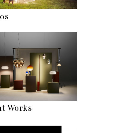
os
ht Works