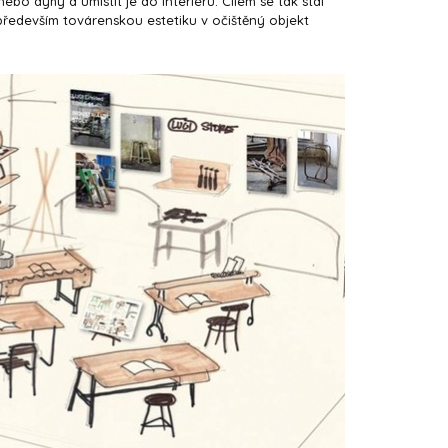
o dýhy a umístit je do interiéru. Cílem se tak stal
ředevším továrenskou estetiku v očištěný objekt