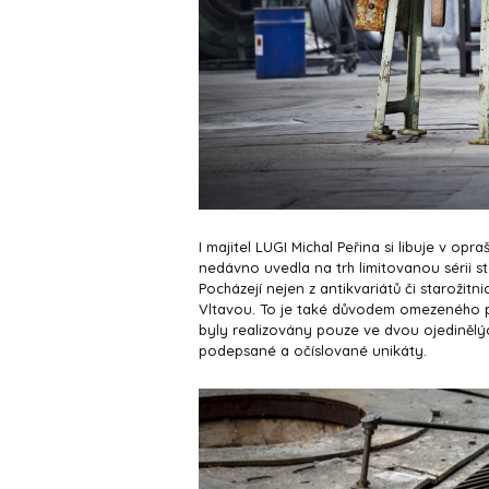
I majitel LUGI Michal Peřina si libuje v opr
nedávno uvedla na trh limitovanou sérii sto
Pocházejí nejen z antikvariátů či starožitni
Vltavou. To je také důvodem omezeného p
byly realizovány pouze ve dvou ojedinělých
podepsané a očíslované unikáty.