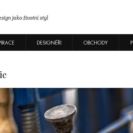
sign jako životní styl
PIRACE
DESIGNÉŘI
OBCHODY
ie