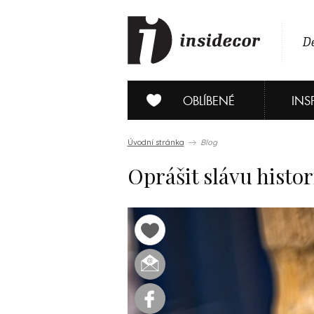
De
OBLÍBENÉ
INS
Úvodní stránka
Blog
Oprášit slávu histor