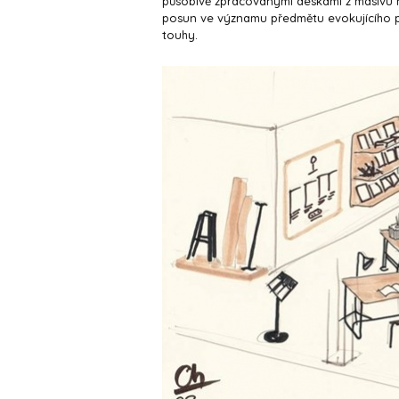
působivě zpracovanými deskami z masivu neb
posun ve významu předmětu evokujícího p
touhy.