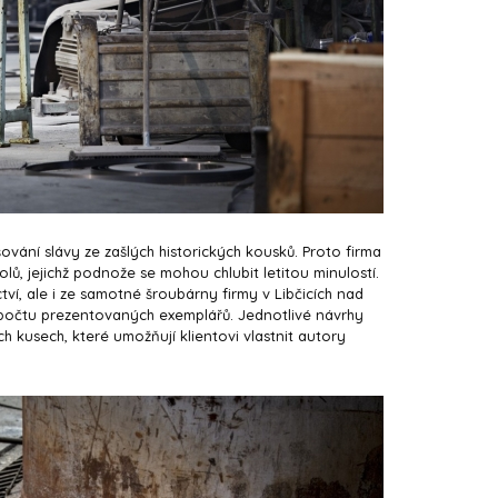
ašování slávy ze zašlých historických kousků. Proto firma
lů, jejichž podnože se mohou chlubit letitou minulostí.
ctví, ale i ze samotné šroubárny firmy v Libčicích nad
očtu prezentovaných exemplářů. Jednotlivé návrhy
 kusech, které umožňují klientovi vlastnit autory