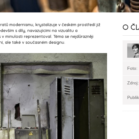
ratů modernismu, krystalizuje v českém prostředí již
O Č
ším s díly, navazujícími na vizualitu a
 v minulosti reprezentoval. Téma se nejdůrazněji
í, ale také v současném designu.
Foto:
Zdroj:
Publi