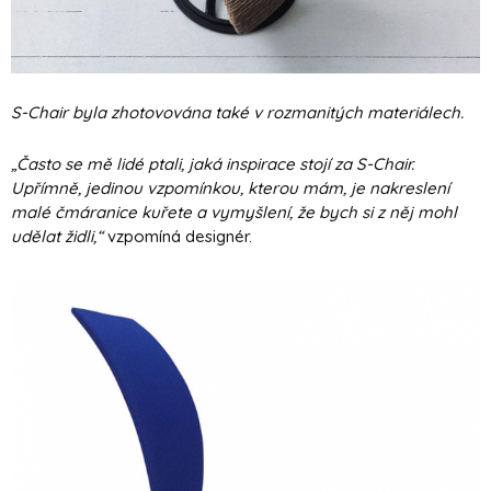
S-Chair byla zhotovována také v rozmanitých materiálech.
„Často se mě lidé ptali, jaká inspirace stojí za S-Chair.
Upřímně, jedinou vzpomínkou, kterou mám, je nakreslení
malé čmáranice kuřete a vymyšlení, že bych si z něj mohl
udělat židli,“
vzpomíná designér.