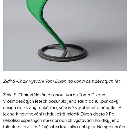
Židli S-Chair vytvořil Tom Dixon na konci osmdesátých let.
Židle S-Chair ztělesňuje ranou tvorbu Toma Dixona.
V osmdesátých letech posunula jeho tak trochu „punkový“
design do roviny funkčního, sériově vyráběného nábytku. A
jak se k navrhování tehdy ještě mladík Dixon dostal? Po
několika úspěšných mezinárodních výstavách ho díky jeho
talentu oslovili italští výrobci luxusního nábytku. Na spolupráci