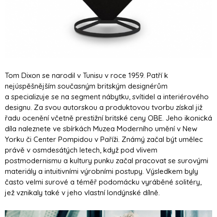
Tom Dixon se narodil v Tunisu v roce 1959. Patří k
nejúspěšnějším současným britským designérům
a specializuje se na segment nábytku, svítidel a interiérového
designu. Za svou autorskou a produktovou tvorbu získal již
řadu ocenění včetně prestižní britské ceny OBE. Jeho ikonická
díla naleznete ve sbírkách Muzea Moderního umění v New
Yorku či Center Pompidou v Paříži. Známý začal být umělec
právě v osmdesátých letech, když pod vlivem
postmodernismu a kultury punku začal pracovat se surovými
materiály a intuitivními výrobními postupy. Výsledkem byly
často velmi surové a téměř podomácku vyráběné solitéry,
jež vznikaly také v jeho vlastní londýnské dílně.