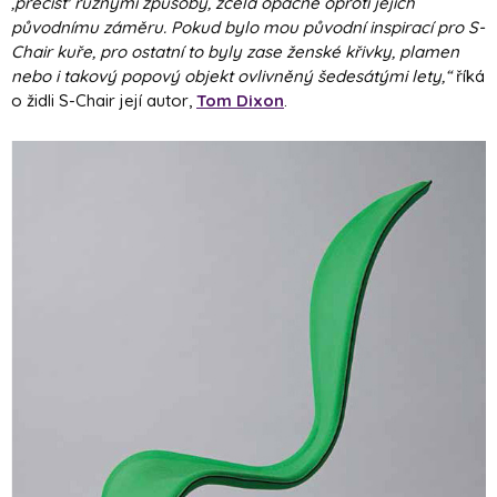
,přečíst' různými způsoby, zcela opačně oproti jejich
původnímu záměru. Pokud bylo mou původní inspirací pro S-
Chair kuře, pro ostatní to byly zase ženské křivky, plamen
nebo i takový popový objekt ovlivněný šedesátými lety,“
říká
o židli S-Chair její autor,
Tom Dixon
.